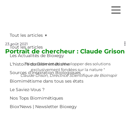
Tout les articles
23 août 2021
Tout les articles
Portrait de chercheur : Claude Grison
Les Actualités de Bioxegy
L'histoire du Biomimétisme
"
Notre idée est de développer des solutions 
exclusivement fondées sur la nature "
Sources d’Inspiration Biologiques
 Claude Grison, Directrice Scientifique de BioInspir
Biomimétisme dans tous ses états
Le Saviez-Vous ?
Nos Tops Biomimétiques
Biox'News | Newsletter Bioxegy