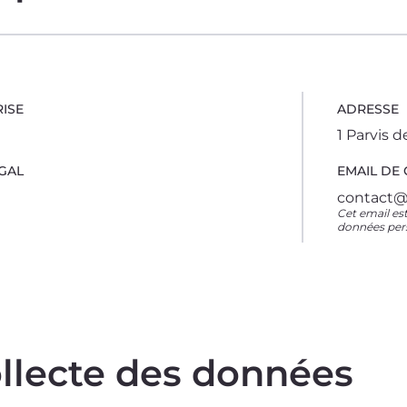
ISE
ADRESSE
1 Parvis 
GAL
EMAIL DE
contact@
Cet email es
données pers
ollecte des données