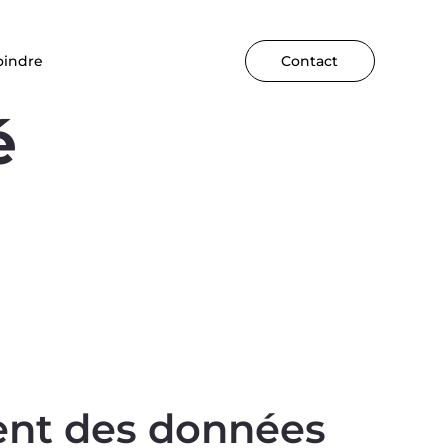
oindre
Contact
é
ent des données