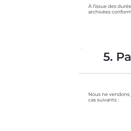
À l’issue des duré
archivées conform
5. P
Nous ne vendons j
cas suivants :