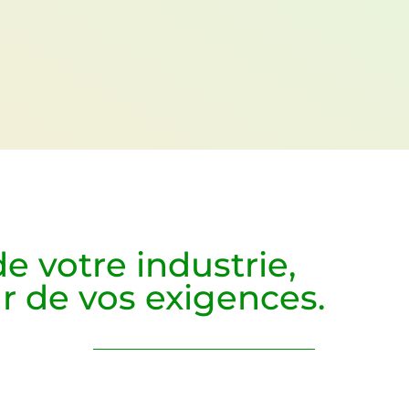
.
 de
votre industrie,
ur de
vos exigences.