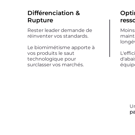
Différenciation &
Opti
Rupture
ress
Rester leader demande de
Moins
réinventer vos standards.
maint
longév
Le biomimétisme apporte à
vos produits le saut
L'effi
technologique pour
d'abai
surclasser vos marchés.
équip
Un
pa