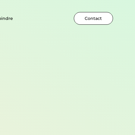
oindre
Contact