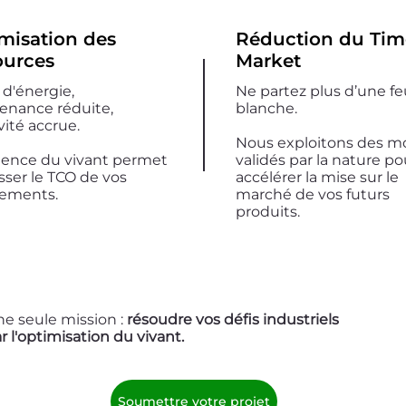
misation des
Réduction du Tim
ources
Market
 d'énergie,
Ne partez plus d’une feu
enance réduite,
blanche.
ité accrue.
Nous exploitons des m
cience du vivant permet
validés par la nature po
sser le TCO de vos
accélérer la mise sur le
ements.
marché de vos futurs
produits.
e seule mission :
résoudre vos défis industriels
r l'optimisation du vivant.
Soumettre votre projet