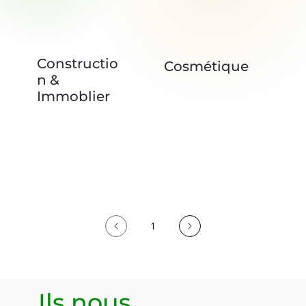
Constructio
Cosmétique
n &
Immoblier
1
Page
1
Ils nous