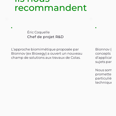
recommandent
Éric Coquelle
Ni
Chef de projet R&D
Re
L’approche biomimétique proposée par
Bionnov (ex 
Bionnov (ex Bioxegy) a ouvert un nouveau
concepts bi
champ de solutions aux travaux de Colas.
d’applicatio
sujets part
Nous somme
prometteur
particulière
technique cr