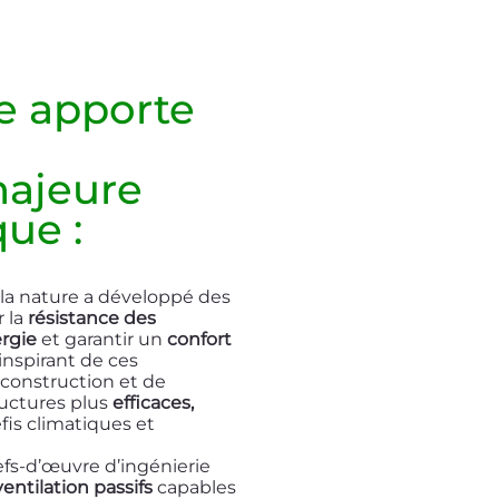
e apporte
majeure
que :
, la nature a développé des
r la
résistance des
ergie
et garantir un
confort
inspirant de ces
 construction et de
ructures plus
efficaces,
fis climatiques et
hefs-d’œuvre d’ingénierie
entilation passifs
capables