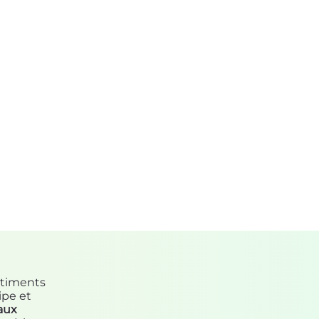
âtiments
ipe et
aux