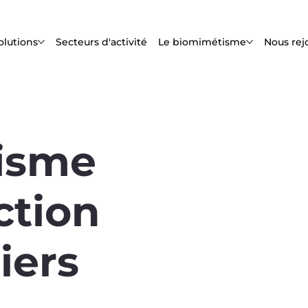
olutions
Secteurs d'activité
Le biomimétisme
Nous rej
isme
ction
iers