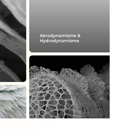
Aérodynamisme &
Hydrodynamisme
A
d
s