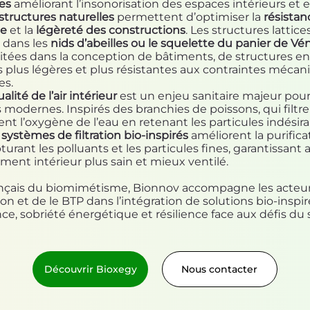
es
améliorant l’insonorisation des espaces intérieurs et e
structures naturelles
permettent d’optimiser la
résistan
ue
et la
légèreté des constructions
. Les structures lattices
 dans les
nids d’abeilles ou le squelette du panier de Vé
itées dans la conception de bâtiments, de structures e
 plus légères et plus résistantes aux contraintes mécan
es.
ualité de l’air intérieur
est un enjeu sanitaire majeur pour
modernes. Inspirés des branchies de poissons, qui filtr
nt l’oxygène de l’eau en retenant les particules indésira
x
systèmes de filtration bio-inspirés
améliorent la purifica
pturant les polluants et les particules fines, garantissant 
ent intérieur plus sain et mieux ventilé.
ançais du biomimétisme, Bionnov accompagne les acteur
on et de le BTP dans l’intégration de solutions bio-inspiré
e, sobriété énergétique et résilience face aux défis du 
Découvrir Bioxegy
Nous contacter