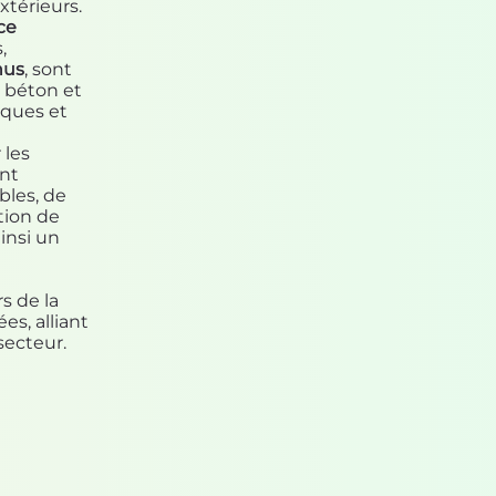
xtérieurs.
ce
,
nus
, sont
n béton et
iques et
 les
ent
bles, de
tion de
ainsi un
s de la
es, alliant
secteur.