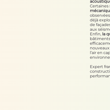
acoustiqu
Certaines
mécaniq
observées
déjà explo
de façades
aux séism
Enfin,
la q
bâtiments 
efficaceme
nouveau
l’air en ca
environnem
Expert fr
constructi
performanc