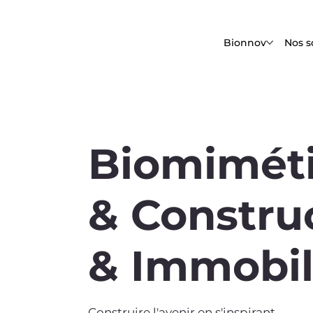
Bionnov
Nos s
Biomimét
& Constru
& Immobil
Construire l'avenir en s'inspirant