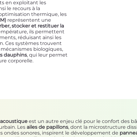
s en exploitant les
si le recours à la
l’optimisation thermique, les
CM)
représentent une
ber, stocker et restituer la
empérature, ils permettent
ments, réduisant ainsi les
on. Ces systèmes trouvent
s mécanismes biologiques,
es dauphins
, qui leur permet
re corporelle.
n acoustique
est un autre enjeu clé pour le confort des b
urbain. Les
ailes de papillons
, dont la microstructure diss
es ondes sonores, inspirent le développement de
panne