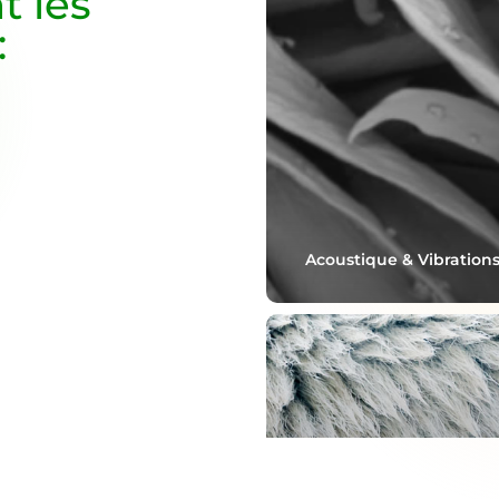
t les
:
Acoustique & Vibration