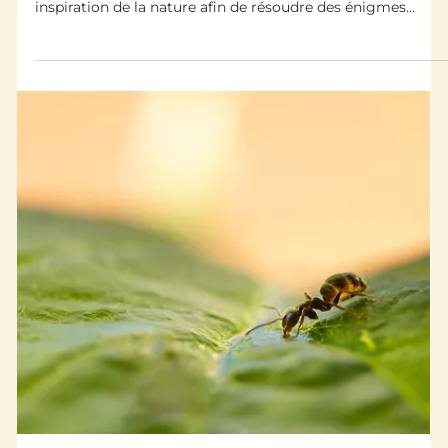
10 sept. 2021
L'histoire du Biomimétisme
Portrait de chercheur : Ally Aukauloo
“ Le biomimétisme a été pendant fort longtemps une
science fondamentale où les scientifiques puisent leur
inspiration de la nature afin de résoudre des énigmes
scientifiques . Bioxegy était le chaînon manquant pour
connecter ce domaine et la recherche appliquée. Bioxegy
s’impose comme une plateforme privilégiée pour relier la
recherche fondamentale et les applications industrielles
pour un monde durable .” Ally Aukauloo, Professeur à
l'Université Paris-Saclay Quelques mots su