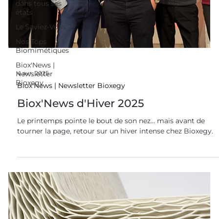
dans tous ses
états
Le Saviez-Vous ?
Nos Tops
Biomimétiques
Biox'News |
Newsletter
Bioxegy
4 avr. 2025
Biox'News | Newsletter Bioxegy
Biox'News d'Hiver 2025
Le printemps pointe le bout de son nez… mais avant de
tourner la page, retour sur un hiver intense chez Bioxegy.