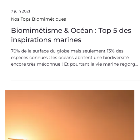
Matériaux biosourcés, textiles multifonctionnels,
technologies anti-contrefaçons : venez découvrir quelques
exemples d’innovations biomimétiques dans le secteur de
la mode ! Quand on parle de biomimétisme, on ne pense
pas en premier lieu à un secteur industriel comme la
mode. Pourtant une des inventions biomimétiques les plu
connues est le velcro, incontournable aujourd’hui ! À
l’heure où le secteur cherche à se réinventer, le
biomimétisme peut-il encore(-v se mettre à la