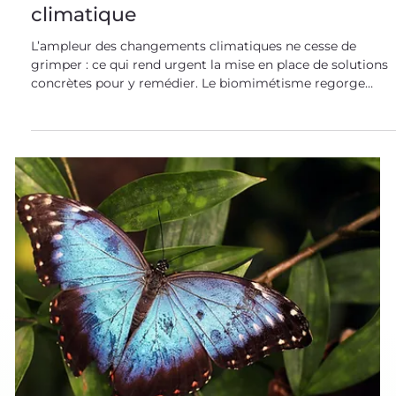
3 déc. 2021
Biomimétisme dans tous ses états
Des exemples de biomimétisme
pour lutter contre le dérèglement
climatique
L’ampleur des changements climatiques ne cesse de
grimper : ce qui rend urgent la mise en place de solutions
concrètes pour y remédier. Le biomimétisme regorge
d’exemples nous permettant de réduire l’empreinte
carbone de nos activités : un des piliers pour lutter contre
ce dérèglement climatique ! Quelques exemples
d’indicateurs permettant d’évaluer le dérèglement
climatique Des indicateurs variés mettent en évidence un
changement radical du climat à l’échelle du dernier si