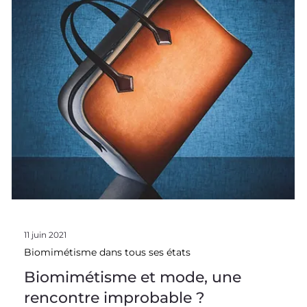
7 juil. 2021
Biomimétisme dans tous ses états
Le biomimétisme dans le sport,
formidable coach en innovation
Le biomimétisme et le sport sont coéquipiers dans la
course à l’innovation ! Chaque année, la science permet au
sport de repousser les standards de la performance, à la
fois humainement et technologiquement. À la mer ou à la
montagne, sur la route ou dans les airs : la nature entraîne
le sport à innover ! Sport de glisse et biomimétisme : ça
farte pour l’innovation ! Pour beaucoup, la pratique du
sport repose sur un échange avec la nature : les sports de
glisse, qui utilise