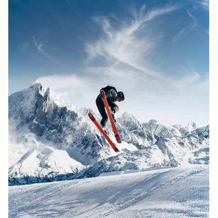
20 juil. 2021
Le Saviez-Vous ?
Le Saviez-Vous ? #52
🐍 Du latin serpentes ce sont des reptiles : ils ont des
écailles, régulent la température de leur corps... Trivial me
direz-vous, sauf que dans la nature ce n'est pas si simple ! 
Derrière le mot "serpent" se cachent en fait 3000 espèces
très différentes qui vivent dans des écosystèmes très
variés : du désert à la forêt tropicale que nous vous
présentions en juin. Ainsi certains serpents sont terrestres,
d'autres arboricoles, ou encore marins. 👉 Divers mais
tous extrao