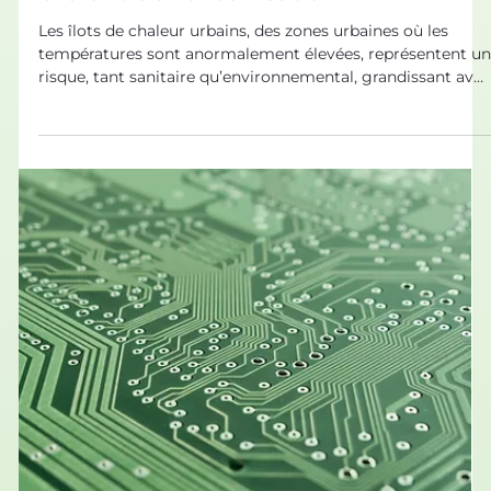
5 nov. 2021
Biomimétisme dans tous ses états
Îlots de chaleur urbain : le piège
brûlant de l’urbanisation
Les îlots de chaleur urbains, des zones urbaines où les
températures sont anormalement élevées, représentent u
risque, tant sanitaire qu’environnemental, grandissant ave
le réchauffement climatique. Des solutions biomimétiques
peuvent permettre de faire face à ces îlots de chaleur !
L’augmentation de la température en ville Ces dernières
années, les canicules ont pu rendre la vie en ville
désagréable voire dangereuse. Malheureusement, ces
phénomènes sont voués à se multi