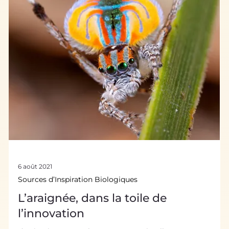
23 août 2021
L'histoire du Biomimétisme
Portrait de chercheur : Claude Grison
" Notre idée est de développer des solutions exclusivement
fondées sur la nature " Claude Grison, Directrice
Scientifique de BioInspir Quelques mots sur Claude Grison
et son parcours Claude Grison est une chimiste française ,
formée à l’université de Nancy, où elle majore son cursus
avant d’y devenir Professeur des Universités. En 2003, elle
devient co-directrice du Laboratoire de Chimie Organique
Biomoléculaire à Montpellier, et connaît rapidement le
succès dans le domain