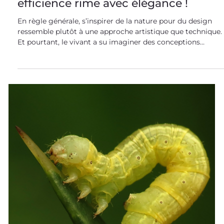
Design et biomimétisme : quand
efficience rime avec élégance !
En règle générale, s’inspirer de la nature pour du design
ressemble plutôt à une approche artistique que technique.
Et pourtant, le vivant a su imaginer des conceptions
sobres et efficaces qui peuvent largement inspirer le
design industriel ! Du design à la fonction, la nature en
pleines formes ! Le design biomimétique : une
combinaison structure-fonction épatante Nous avons
l’habitude de dire que le biomimétisme consiste à
s’inspirer du savoir-faire du vivant , développé à