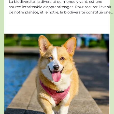
17 sept. 2021
Sources d’Inspiration Biologiques
La biodiversité, alliée incontournable
de l’humanité
La biodiversité, la diversité du monde vivant, est une
source intarissable d’apprentissages. Pour assurer l’avenir
de notre planète, et le nôtre, la biodiversité constitue une
force majeure, que l’on ne peut pas négliger. La ou les
biodiversités ? Les naturalistes s’intéressent depuis des
siècles à la biodiversité, la diversité des êtres vivants avec
lesquels nous partageons la Terre. Des savants de la Grèce
antique cherchaient déjà à comprendre comment
fonctionne et s’orga