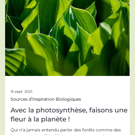
Bien que chouchoutés par leurs maîtres, les animaux de
compagnie ne sont pas moins intéressants que les
animaux sauvages. Ils ont, eux aussi, des caractéristiques
morphologiques ou comportementales qui font d’eux des
animaux bien adaptés à leur environnement ! Nous avons
sélectionné 5 exemples d’ innovations biomimétiques
inspirées de vos animaux de compagnie préférés. Vous
savez voir dans le noir ? Nous on a donné notre langue au
chat Ça, on est sûr que vous connaissez !