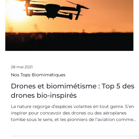
7 juin 2021
Nos Tops Biomimétiques
Biomimétisme & Océan : Top 5 des
inspirations marines
70% de la surface du globe mais seulement 13% des
espèces connues : les océans abritent une biodiversité
encore très méconnue ! Et pourtant la vie marine regorge
d’ingéniosité pour faire face aux défis qu’elle rencontre.
Venez découvrir notre top 5 des inspirations
biomimétiques marines ! Les océans présentent un univers
riche en contraintes et en défis : obscurité, pression,
hydrodynamisme, respiration… Pour se développer, la vie
océanique a innové et développé de nombreus