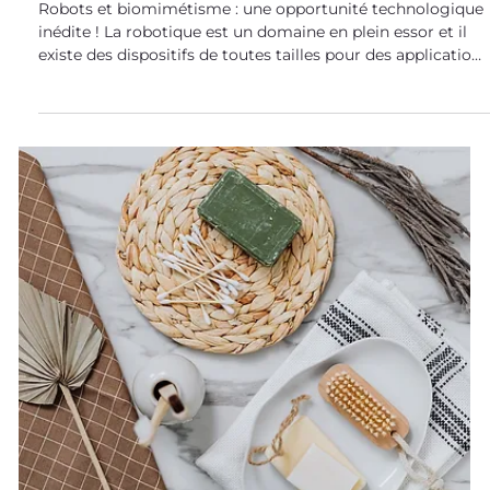
exemples de robots inspirés de la
nature
Robots et biomimétisme : une opportunité technologique
inédite ! La robotique est un domaine en plein essor et il
existe des dispositifs de toutes tailles pour des applications
et secteurs variés. Industries, médecine et domestique... :
s'inspirer du vivant est une évidence, tant on peut profiter
des principes biologiques en matière de capteurs, de
stratégies de locomotion et d'accroche, de structures et d
fonctionnalités. Top 5 des exemples de robots bio-inspirés !
Robot 1