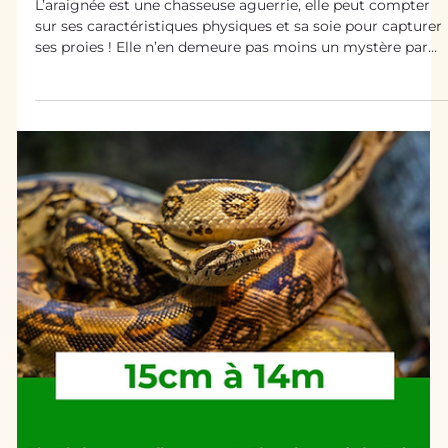
6 août 2021
Sources d’Inspiration Biologiques
L’araignée, dans la toile de
l’innovation
L’araignée est une chasseuse aguerrie, elle peut compter
sur ses caractéristiques physiques et sa soie pour capturer
ses proies ! Elle n’en demeure pas moins un mystère par
de nombreux aspects et ne cesse de fasciner et d'inspirer