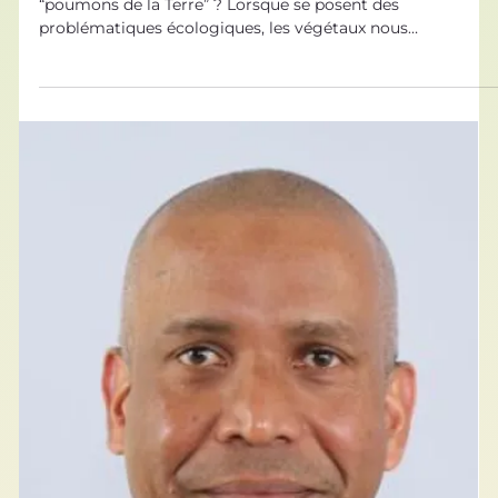
15 sept. 2021
Sources d’Inspiration Biologiques
Avec la photosynthèse, faisons une
fleur à la planète !
Qui n’a jamais entendu parler des forêts comme des
“poumons de la Terre” ? Lorsque se posent des
problématiques écologiques, les végétaux nous
apparaissent souvent comme la solution vers laquelle
orienter l’innovation. La photosynthèse, en particulier, est
au cœur de la recherche. Et pour de bonnes raisons : en
reproduisant ce phénomène artificiellement, il devient
possible de créer et stocker de l’énergie , améliorer les
conditions de vie dans les villes et même faire progre