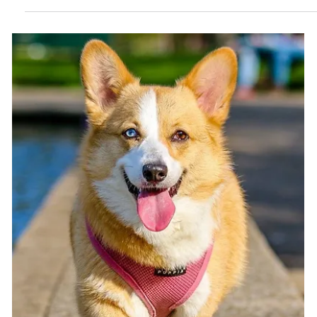
températures sont anormalement élevées, représentent u
risque, tant sanitaire qu’environnemental, grandissant ave
le réchauffement climatique. Des solutions biomimétiques
peuvent permettre de faire face à ces îlots de chaleur !
L’augmentation de la température en ville Ces dernières
années, les canicules ont pu rendre la vie en ville
désagréable voire dangereuse. Malheureusement, ces
phénomènes sont voués à se multi