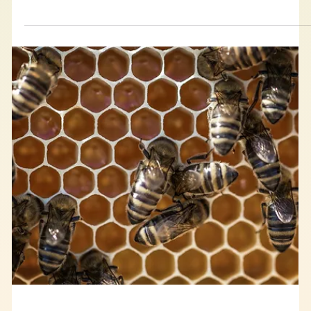
2 avr. 2021
Biomimétisme dans tous ses états
Biomimétisme et santé : quand la
nature inspire la médecine
Biomimétisme et santé : de l’aiguille en forme de trompe
de moustique aux nano-capsules de médicament inspirées
d’algues en passant par la peau antibactérienne du requin,
la médecine et la santé sont bien plus proches du vivant et
de la biologie que vous ne le pensez. Bioxegy vous propose
un petit tour d’horizon de quelques exemples
biomimétiques dans le secteur de la santé . Biomimétisme
et santé : limiter les douleurs et lésions Le moustique, une
redoutable inspiration p