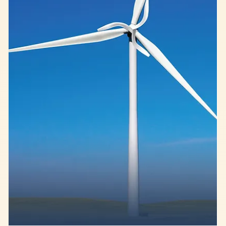
raccord. Comment l’un peut-il révolutionner l’autre ?
Quelle démarche adopter pour en faire naître une
innovation durable ? Tour d’horizon des projets inspirants,
à la croisée des chemins de l’ingénierie et du
biomimétisme. Ingénierie et biomimétisme : le nouveau
réflexe de demain ? L’association entre ingénierie et
biomimétisme reste encore peu connue. Pourtant, l’état
d’esprit actuel des étudiants et nouveaux diplômés en