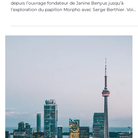
des livres sur le biomimétisme
Notre bibliothèque regorge de livres sur le biomimétisme,
depuis l’ouvrage fondateur de Janine Benyus jusqu’à
l’exploration du papillon Morpho avec Serge Berthier. Voici
notre top 5 ! Le papillon Morpho, une espèce modèle pour
toute une discipline L’éveil du Morpho raconte la rencontre
et la passion d’une vie pour Serge Berthier, ce physicien
pionnier du biomimétisme en France. Tout le récit est
orienté autour de l’étude du papillon Morpho . À travers,
entre autres, son v