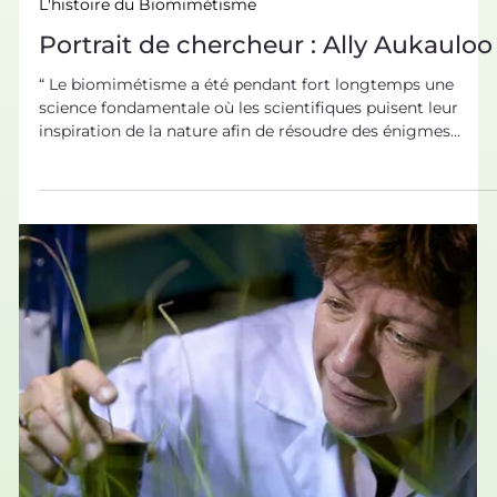
10 sept. 2021
L'histoire du Biomimétisme
Portrait de chercheur : Ally Aukauloo
“ Le biomimétisme a été pendant fort longtemps une
science fondamentale où les scientifiques puisent leur
inspiration de la nature afin de résoudre des énigmes
scientifiques . Bioxegy était le chaînon manquant pour
connecter ce domaine et la recherche appliquée. Bioxegy
s’impose comme une plateforme privilégiée pour relier la
recherche fondamentale et les applications industrielles
pour un monde durable .” Ally Aukauloo, Professeur à
l'Université Paris-Saclay Quelques mots su