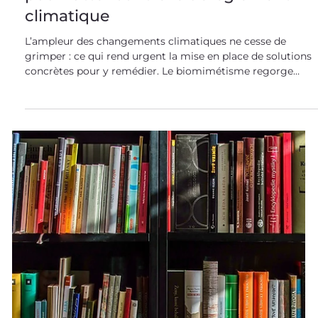
pour lutter contre le dérèglement
climatique
L’ampleur des changements climatiques ne cesse de
grimper : ce qui rend urgent la mise en place de solutions
concrètes pour y remédier. Le biomimétisme regorge
d’exemples nous permettant de réduire l’empreinte
carbone de nos activités : un des piliers pour lutter contre
ce dérèglement climatique ! Quelques exemples
d’indicateurs permettant d’évaluer le dérèglement
climatique Des indicateurs variés mettent en évidence un
changement radical du climat à l’échelle du dernier si