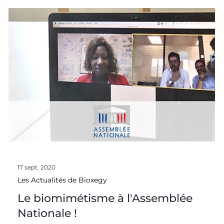
18 oct. 2020
Les Actualités de Bioxegy
Le biomimétisme et Bioxegy à la Cité
des Sciences et de l'Industrie !
L'équipe Bioxegy était invitée par la Cité des Sciences et d
l'Industrie à l'occasion de la Fête de la Science 2020, pour
donné une conférence inédite pour expliquer comment le
biomimétisme pourra façonner l'avenir de notre industrie.
>> Regarder la conférence << Notre CEO Sidney Rostan,
accompagnée de notre directrice scientifique Elsa Vizier,
ont donné une conférence introductive pour sensibiliser le
grand public et les curieux à l'intérêt et à l'utilité du
biomimétisme. U