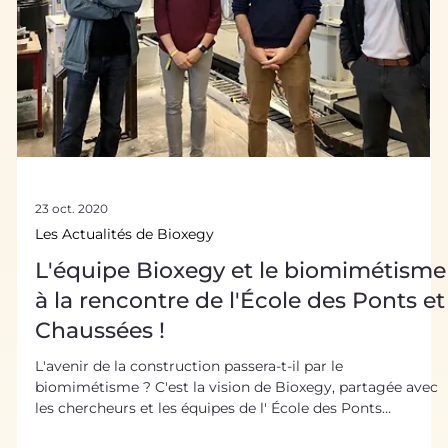
technologies inspirées du vivant
Le vivant n’a de cesse de fournir au secteur de l’énergie, et
notamment de l’éolien, des techniques ingénieuses pour
améliorer les performances. Voici cinq exemples
d’éoliennes bio-inspirées sélectionnés par nos équipes,
issus de toutes les strates du vivant ! 1. Un accessoire pour
éolienne doublement biomimétique C’est en voyant un
fruit de l’érable, une samare, tomber lentement au sol en
tournoyant que le fondateur de Biome Renewables a eu
l’idée de développer PowerCone