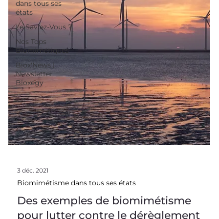
dans tous ses
états
Le Saviez-Vous ?
Nos Tops
Biomimétiques
Biox'News |
Newsletter
Bioxegy
3 déc. 2021
Biomimétisme dans tous ses états
Des exemples de biomimétisme