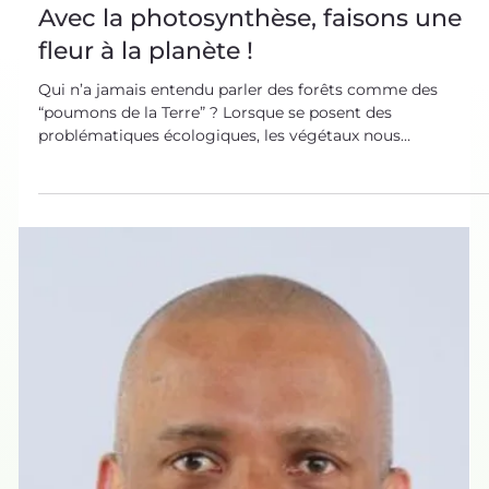
15 sept. 2021
Sources d’Inspiration Biologiques
Avec la photosynthèse, faisons une
fleur à la planète !
Qui n’a jamais entendu parler des forêts comme des
“poumons de la Terre” ? Lorsque se posent des
problématiques écologiques, les végétaux nous
apparaissent souvent comme la solution vers laquelle
orienter l’innovation. La photosynthèse, en particulier, est
au cœur de la recherche. Et pour de bonnes raisons : en
reproduisant ce phénomène artificiellement, il devient
possible de créer et stocker de l’énergie , améliorer les
conditions de vie dans les villes et même faire progre