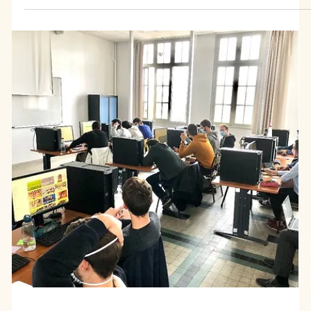
23 oct. 2020
Les Actualités de Bioxegy
L'équipe Bioxegy et le biomimétisme
à la rencontre de l'École des Ponts et
Chaussées !
L'avenir de la construction passera-t-il par le
biomimétisme ? C'est la vision de Bioxegy, partagée avec
les chercheurs et les équipes de l' École des Ponts
ParisTech . Nous sommes allés à leur rencontre, pour
évoquer les apports du biomimétisme dans le secteur de
la construction et de l'urbanisme. L'occasion d'identifier et
de formuler, concrètement, les perspectives techniques
qu'offrent le biomimétisme et d'en qualifier les domaines
d'application. Notre volonté commune est