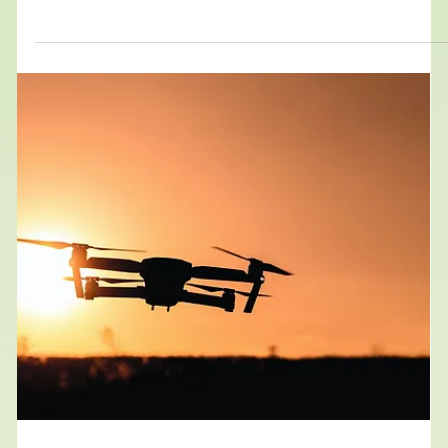
11 juin 2021
Biomimétisme dans tous ses états
Biomimétisme et mode, une
rencontre improbable ?
Matériaux biosourcés, textiles multifonctionnels,
technologies anti-contrefaçons : venez découvrir quelques
exemples d’innovations biomimétiques dans le secteur de
la mode ! Quand on parle de biomimétisme, on ne pense
pas en premier lieu à un secteur industriel comme la
mode. Pourtant une des inventions biomimétiques les plu
connues est le velcro, incontournable aujourd’hui ! À
l’heure où le secteur cherche à se réinventer, le
biomimétisme peut-il encore(-v se mettre à la