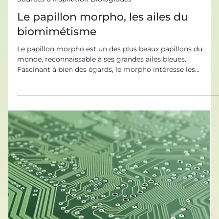
12 nov. 2021
Sources d’Inspiration Biologiques
Le papillon morpho, les ailes du
biomimétisme
Le papillon morpho est un des plus beaux papillons du
monde, reconnaissable à ses grandes ailes bleues.
Fascinant à bien des égards, le morpho intéresse les
chercheurs depuis des décennies et ne semble jamais à
court de secrets pour nous surprendre. Les exemples
d’innovations inspirées des ailes de ce papillon sont très