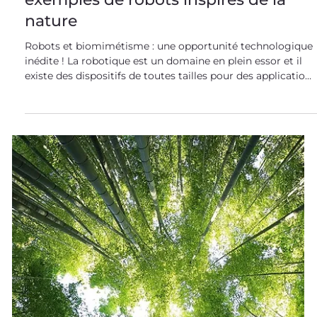
Nos Tops Biomimétiques
Robots et biomimétisme : top 5 des
exemples de robots inspirés de la
nature
Robots et biomimétisme : une opportunité technologique
inédite ! La robotique est un domaine en plein essor et il
existe des dispositifs de toutes tailles pour des applications
et secteurs variés. Industries, médecine et domestique... :
s'inspirer du vivant est une évidence, tant on peut profiter
des principes biologiques en matière de capteurs, de
stratégies de locomotion et d'accroche, de structures et d
fonctionnalités. Top 5 des exemples de robots bio-inspirés !
Robot 1