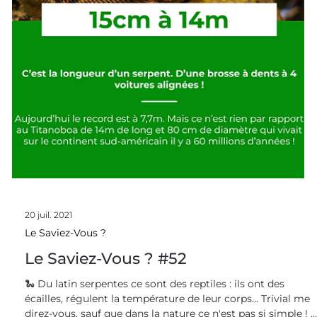
L’araignée, dans la toile de
l’innovation
L’araignée est une chasseuse aguerrie, elle peut compter
sur ses caractéristiques physiques et sa soie pour capturer
ses proies ! Elle n’en demeure pas moins un mystère par
de nombreux aspects et ne cesse de fasciner et d'inspirer
des chercheurs du monde entier pour concevoir de
nombreuses innovations biomimétiques . L’araignée, une
prédatrice aussi redoutable que redoutée Les araignées
sont des prédateurs invertébrés, ce qui signifie qu’elle ne
possède pas de colonne verté