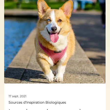
Biomimétisme dans tous ses états
Économie Circulaire, biomimétisme
et informatique
L’économie circulaire est la norme dans la nature : tous les
produits sont 100% recyclés. Les déchets n’existent pas au
niveau des écosystèmes durables, les rejets du
métabolisme d’un être vivant sont la nourriture d’un autre.
Cela peut nous inspirer pour transformer nos modes de
production vers une économie circulaire. Zéro déchet, la
base pour la nature Il est souvent plus facile, du point de
vue d’une entreprise vendant un produit, de ne pas
s'inquiéter du devenir des dé