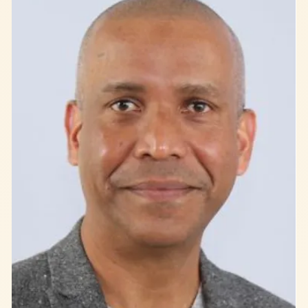
15 sept. 2021
Sources d’Inspiration Biologiques
Avec la photosynthèse, faisons une
fleur à la planète !
Qui n’a jamais entendu parler des forêts comme des
“poumons de la Terre” ? Lorsque se posent des
problématiques écologiques, les végétaux nous
apparaissent souvent comme la solution vers laquelle
orienter l’innovation. La photosynthèse, en particulier, est
au cœur de la recherche. Et pour de bonnes raisons : en
reproduisant ce phénomène artificiellement, il devient
possible de créer et stocker de l’énergie , améliorer les
conditions de vie dans les villes et même faire progre