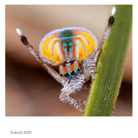
23 août 2021
L'histoire du Biomimétisme
Portrait de chercheur : Claude Grison
" Notre idée est de développer des solutions exclusivement
fondées sur la nature " Claude Grison, Directrice
Scientifique de BioInspir Quelques mots sur Claude Grison
et son parcours Claude Grison est une chimiste française ,
formée à l’université de Nancy, où elle majore son cursus
avant d’y devenir Professeur des Universités. En 2003, elle
devient co-directrice du Laboratoire de Chimie Organique
Biomoléculaire à Montpellier, et connaît rapidement le