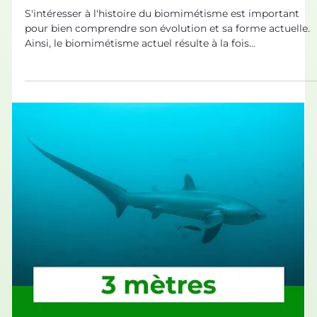
27 janv. 2022
L'histoire du Biomimétisme
Le biomimétisme : toute une histoire
!
S'intéresser à l'histoire du biomimétisme est important
pour bien comprendre son évolution et sa forme actuelle.
Ainsi, le biomimétisme actuel résulte à la fois
d'observations immémoriales et des derniers progrès
scientifiques ! Le biomimétisme au berceau Les premières
traces de l’histoire du biomimétisme au sens large, c'est-à-
dire créer en s'inspirant de la nature, remontent sans dout
à la préhistoire. Imiter les cris d'oiseaux pour chasser, vêtir
des peaux de bête pou