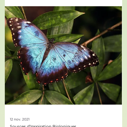
Nos Tops Biomimétiques
Livres & Biomimétisme : Notre top 5
des livres sur le biomimétisme
Notre bibliothèque regorge de livres sur le biomimétisme,
depuis l’ouvrage fondateur de Janine Benyus jusqu’à
l’exploration du papillon Morpho avec Serge Berthier. Voici
notre top 5 ! Le papillon Morpho, une espèce modèle pour
toute une discipline L’éveil du Morpho raconte la rencontre
et la passion d’une vie pour Serge Berthier, ce physicien
pionnier du biomimétisme en France. Tout le récit est
orienté autour de l’étude du papillon Morpho . À travers,
entre autres, son v