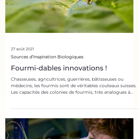
🦇 Les chauves souris, contrairement aux idées reçues, ne
sont pas toutes mangeuses de sang. L'appellation vampire
ne désigne en réalité que 3 espèces (sur les 1 400
existantes) qui se nourrissent de sang. Pas de panique,
elles ne visent pas les hommes mais plutôt des insectes ou
des fruits. 🍇 ☘ Ces petits animaux, qui sont signes d'un
écosystème en bonne santé, ne font d'ailleurs rien comme
tout le monde. ✋ Voler avec les mains ! Leurs ailes sont en
réalité des mains avec