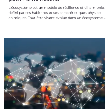
Écosystème : l'incroyable
collaboration au service du
patrimoine naturel
L'écosystème est un modèle de résilience et d’harmonie,
défini par ses habitants et ses caractéristiques physico-
chimiques. Tout être vivant évolue dans un écosystème.
Les humains, comme toute espèce animale, sont
caractérisés par leur statut de “consommateur”. Ce
système collaboratif définit nos capacités d’organisation e
influe implacablement sur nos vies. Écosystème : origine
et définition “Écosystème” est un terme qui fut créé par
Arthur George Tansley, en 1935. Il tire