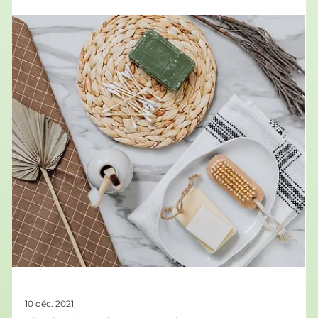
Le Saviez-Vous ? #58
📏 Le requin -renard mesure environ 6 mètres, dont la
moitié est occupée par sa longue queue, aussi appelée
nageoire caudale ! 🧓 Son nom ne date pas d'hier : il vient
du grec Aristote qui le décrivait comme un animal
particulièrement intelligent et futé, comme le renard ! 🗺️
Le requin-renard est présent dans les eaux tempérées et
froides, et plus particulièrement près des terres ! 🏊 Pas de
panique ! Le requin-renard est très peu dangereux pour les
humains ! 🐟 Il se nourri