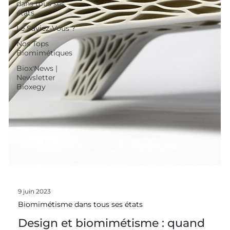
dans tous ses
états
Le Saviez-Vous ?
Nos Tops
Biomimétiques
Biox'News |
Newsletter
Bioxegy
9 juin 2023
Biomimétisme dans tous ses états