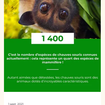
10 sept. 2021
L'histoire du Biomimétisme
Portrait de chercheur : Ally Aukauloo
“ Le biomimétisme a été pendant fort longtemps une
science fondamentale où les scientifiques puisent leur
inspiration de la nature afin de résoudre des énigmes
scientifiques . Bioxegy était le chaînon manquant pour
connecter ce domaine et la recherche appliquée. Bioxegy
s’impose comme une plateforme privilégiée pour relier la
recherche fondamentale et les applications industrielles
pour un monde durable .” Ally Aukauloo, Professeur à
l'Université Paris-Saclay Quelques mots su