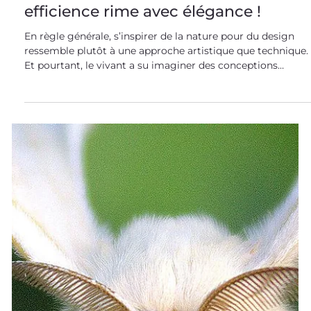
Design et biomimétisme : quand
efficience rime avec élégance !
En règle générale, s’inspirer de la nature pour du design
ressemble plutôt à une approche artistique que technique.
Et pourtant, le vivant a su imaginer des conceptions
sobres et efficaces qui peuvent largement inspirer le
design industriel ! Du design à la fonction, la nature en
pleines formes ! Le design biomimétique : une
combinaison structure-fonction épatante Nous avons
l’habitude de dire que le biomimétisme consiste à
s’inspirer du savoir-faire du vivant , développé à