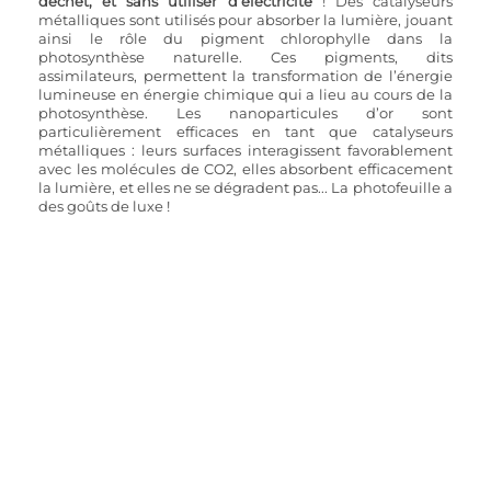
déchet, et sans utiliser d’électricité
 ! Des catalyseurs 
métalliques sont utilisés pour absorber la lumière, jouant 
ainsi le rôle du pigment chlorophylle dans la 
photosynthèse naturelle. Ces pigments, dits 
assimilateurs, permettent la transformation de l’énergie 
lumineuse en énergie chimique qui a lieu au cours de la 
photosynthèse. Les nanoparticules d’or sont 
particulièrement efficaces en tant que catalyseurs 
métalliques : leurs surfaces interagissent favorablement 
avec les molécules de CO2, elles absorbent efficacement 
la lumière, et elles ne se dégradent pas... La photofeuille a 
des goûts de luxe ! 