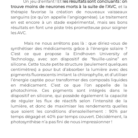
Un jeu d’enfant ! Et 
les résultats sont concluants : on 
trouve moins de neurones morts à la suite de l’AVC
, et la 
thérapie favorise la création de nouveaux vaisseaux 
sanguins (ce qu’on appelle l’angiogenèse). Le traitement 
en est encore à un stade expérimental, mais ses bons 
résultats en font une piste très prometteuse pour soigner 
les AVC.
Mais ne nous arrêtons pas là : que diriez-vous de 
synthétiser des médicaments grâce à l’énergie solaire ? 
C’est ce que propose la Eindhoven University of 
Technology, avec son dispositif de “feuille-usine” en 
silicone. Cette toute petite structure (seulement quelques 
centimètres) a pour but d’absorber la lumière avec des 
pigments fluorescents imitant la chlorophylle, et d’utiliser 
l’énergie captée pour transformer des composés liquides 
en médicament. C’est ce que l’on appelle de la 
photochimie. Ces pigments sont intégrés dans le 
dispositif en silicone, qui possède également la capacité 
de réguler les flux de réactifs selon l’intensité de la 
lumière, et donc de maximiser les rendements quelles 
que soient les conditions d’ensoleillement : 90% par 
temps dégagé et 40% par temps couvert. Décidément, la 
photosynthèse n’a pas fini de nous impressionner !