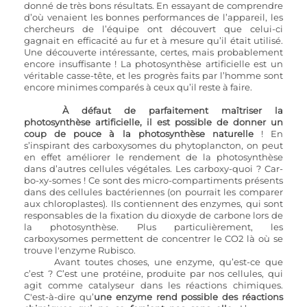
donné de très bons résultats. En essayant de comprendre 
d’où venaient les bonnes performances de l’appareil, les 
chercheurs de l’équipe ont découvert que celui-ci 
gagnait en efficacité au fur et à mesure qu’il était utilisé. 
Une découverte intéressante, certes, mais probablement 
encore insuffisante ! La photosynthèse artificielle est un 
véritable casse-tête, et les progrès faits par l’homme sont 
encore minimes comparés à ceux qu’il reste à faire.
À défaut de parfaitement maîtriser la 
photosynthèse artificielle, il est possible de donner un 
coup de pouce à la photosynthèse naturelle
 ! En 
s’inspirant des carboxysomes du phytoplancton, on peut 
en effet améliorer le rendement de la photosynthèse 
dans d’autres cellules végétales. Les carboxy-quoi ? Car-
bo-xy-somes ! Ce sont des micro-compartiments présents 
dans des cellules bactériennes (on pourrait les comparer 
aux chloroplastes). Ils contiennent des enzymes, qui sont 
responsables de la fixation du dioxyde de carbone lors de 
la photosynthèse. Plus particulièrement, les 
carboxysomes permettent de concentrer le CO2 là où se 
trouve l'enzyme Rubisco. 
Avant toutes choses, une enzyme, qu’est-ce que 
c’est ? C’est une protéine, produite par nos cellules, qui 
agit comme catalyseur dans les réactions chimiques. 
C'est-à-dire qu’
une enzyme rend possible des réactions 