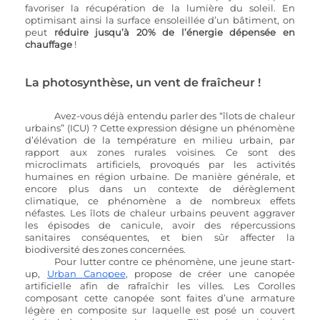
favoriser la récupération de la lumière du soleil. En 
optimisant ainsi la surface ensoleillée d’un bâtiment, on 
peut 
réduire jusqu’à 20% de l’énergie dépensée en 
chauffage
 !
La photosynthèse, un vent de fraîcheur !
Avez-vous déjà entendu parler des “îlots de chaleur 
urbains” (ICU) ? Cette expression désigne un phénomène 
d’élévation de la température en milieu urbain, par 
rapport aux zones rurales voisines. Ce sont des 
microclimats artificiels, provoqués par les activités 
humaines en région urbaine. De manière générale, et 
encore plus dans un contexte de dérèglement 
climatique, ce phénomène a de nombreux effets 
néfastes. Les îlots de chaleur urbains peuvent aggraver 
les épisodes de canicule, avoir des répercussions 
sanitaires conséquentes, et bien sûr affecter la 
biodiversité des zones concernées.
Pour lutter contre ce phénomène, une jeune start-
up, 
Urban Canopee
, propose de créer une canopée 
artificielle afin de rafraîchir les villes. Les Corolles 
composant cette canopée sont faites d’une armature 
légère en composite sur laquelle est posé un couvert 