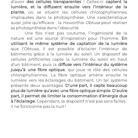
d’avoir 
des cellules transparentes
 ! Celles-ci 
captent la 
lumière, et la diffusent ensuite vers l’intérieur de la 
plante
, où se situent les cellules chlorophylliennes, 
impliquées dans la photosynthèse. Une caractéristique 
aussi jolie qu’efficace : la 
Haworthia Obtusa
 peut réaliser 
sa photosynthèse dans l’obscurité. 
Une fois n’est pas coutume, l’ingéniosité de la 
nature est une source d’inspiration pour l’homme. 
En 
utilisant le même système de captation de la lumière
que l’Obtusa, il est possible d’éclairer l’intérieur de 
bâtiments grâce à la lumière du soleil. Un dispositif de 
cellules artificielles capte la lumière du soleil en haut 
d’un bâtiment, puis la 
diffuse vers l’intérieur du système 
jusqu’à une fibre optique
, qui joue le rôle des cellules 
chlorophylliennes. La fibre optique amène ensuite la 
lumière vers les éclairages du bâtiment. Un tel système 
présente deux avantages. 
D’une part, il capte beaucoup 
plus de lumière qu’avec une fibre optique simple. D’autre 
part, il permet de limiter la consommation d’énergie due 
à l’éclairage.
 Cependant, le dispositif n’est pas sans failles : 
il ne fonctionne pas la nuit ! 