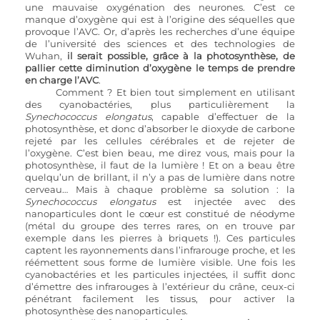
une mauvaise oxygénation des neurones. C’est ce 
manque d’oxygène qui est à l’origine des séquelles que 
provoque l’AVC. Or, d’après les recherches d’une équipe 
de l’université des sciences et des technologies de 
Wuhan, 
il serait possible, grâce à la photosynthèse, de 
pallier cette diminution d’oxygène le temps de prendre 
en charge l’AVC
. 
Comment ? Et bien tout simplement en utilisant 
des cyanobactéries, plus particulièrement la 
Synechococcus elongatus
, capable d’effectuer de la 
photosynthèse, et donc d’absorber le dioxyde de carbone 
rejeté par les cellules cérébrales et de rejeter de 
l’oxygène. C’est bien beau, me direz vous, mais pour la 
photosynthèse, il faut de la lumière ! Et on a beau être 
quelqu’un de brillant, il n’y a pas de lumière dans notre  
cerveau… Mais à chaque problème sa solution : la
Synechococcus elongatus
 est injectée avec des 
nanoparticules dont le cœur est constitué de néodyme 
(métal du groupe des terres rares, on en trouve par 
exemple dans les pierres à briquets !). Ces particules 
captent les rayonnements dans l’infrarouge proche, et les 
réémettent sous forme de lumière visible. Une fois les 
cyanobactéries et les particules injectées, il suffit donc 
d’émettre des infrarouges à l’extérieur du crâne, ceux-ci 
pénétrant facilement les tissus, pour activer la 
photosynthèse des nanoparticules. 