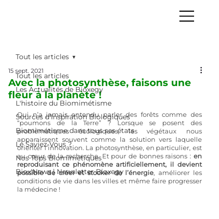
Tout les articles
15 sept. 2021
Tout les articles
Avec la photosynthèse, faisons une
Les Actualités de Bioxegy
fleur à la planète !
L'histoire du Biomimétisme
Qui n’a jamais entendu parler des forêts comme des 
Sources d’Inspiration Biologiques
“poumons de la Terre” ? Lorsque se posent des 
Biomimétisme dans tous ses états
problématiques écologiques, les végétaux nous 
apparaissent souvent comme la solution vers laquelle 
Le Saviez-Vous ?
orienter l’innovation. La photosynthèse, en particulier, est 
au cœur de la recherche. Et pour de bonnes raisons : 
en 
Nos Tops Biomimétiques
reproduisant ce phénomène artificiellement, il devient 
Biox'News | Newsletter Bioxegy
possible de créer et stocker de l’énergie
, améliorer les 
conditions de vie dans les villes et même faire progresser 
la médecine !