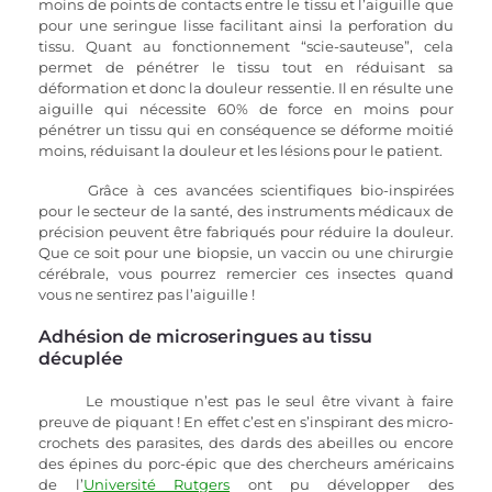
moins de points de contacts entre le tissu et l’aiguille que 
pour une seringue lisse facilitant ainsi la perforation du 
tissu. Quant au fonctionnement “scie-sauteuse”, cela 
permet de pénétrer le tissu tout en réduisant sa 
déformation et donc la douleur ressentie. Il en résulte une 
aiguille qui nécessite 60% de force en moins pour 
pénétrer un tissu qui en conséquence se déforme moitié 
moins, réduisant la douleur et les lésions pour le patient.
Grâce à ces avancées scientifiques bio-inspirées 
pour le secteur de la santé, des instruments médicaux de 
précision peuvent être fabriqués pour réduire la douleur. 
Que ce soit pour une biopsie, un vaccin ou une chirurgie 
cérébrale, vous pourrez remercier ces insectes quand 
vous ne sentirez pas l’aiguille !
Adhésion de microseringues au tissu 
décuplée
Le moustique n’est pas le seul être vivant à faire 
preuve de piquant ! En effet c’est en s’inspirant des micro-
crochets des parasites, des dards des abeilles ou encore 
des épines du porc-épic que des chercheurs américains 
de l’
Université Rutgers
 ont pu développer des 