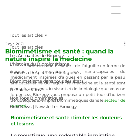
Tout les articles
2 avr. 2021
Tout les articles
Biomimétisme et santé : quand la
Les Actualités de Bioxegy
nature inspire la médecine
L'histoire du Biomimétisme
Biomimétisme et santé : de l’aiguille en forme de 
trompe de moustique aux nano-capsules de 
Sources d’Inspiration Biologiques
médicament inspirées d’algues en passant par la peau 
Biomimétisme dans tous ses états
antibactérienne du requin, la médecine et la santé sont 
bien plus proches du vivant et de la biologie que vous ne 
Le Saviez-Vous ?
le pensez. Bioxegy vous propose un petit tour d’horizon 
Nos Tops Biomimétiques
de quelques exemples biomimétiques dans le
secteur de 
la santé
.
Biox'News | Newsletter Bioxegy
Biomimétisme et santé : limiter les douleurs 
et lésions
Le moustique, une redoutable inspiration 