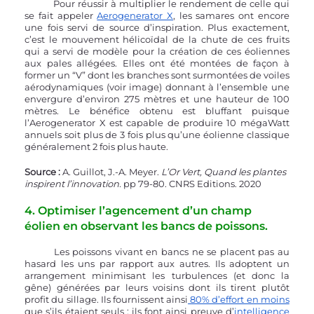
	Pour réussir à multiplier le rendement de celle qui 
se fait appeler 
Aerogenerator X
, les samares ont encore 
une fois servi de source d’inspiration. Plus exactement, 
c’est le mouvement hélicoïdal de la chute de ces fruits 
qui a servi de modèle pour la création de ces éoliennes 
aux pales allégées. Elles ont été montées de façon à 
former un “V” dont les branches sont surmontées de voiles 
aérodynamiques (voir image) donnant à l’ensemble une 
envergure d’environ 275 mètres et une hauteur de 100 
mètres. Le bénéfice obtenu est bluffant puisque 
l’Aerogenerator X est capable de produire 10 mégaWatt 
annuels soit plus de 3 fois plus qu’une éolienne classique 
généralement 2 fois plus haute.
Source :
 A. Guillot, J.-A. Meyer. 
L’Or Vert, Quand les plantes 
inspirent l’innovation.
 pp 79-80. CNRS Editions. 2020
4. Optimiser l’agencement d’un champ 
éolien en observant les bancs de poissons.
	Les poissons vivant en bancs ne se placent pas au 
hasard les uns par rapport aux autres. Ils adoptent un 
arrangement minimisant les turbulences (et donc la 
gêne) générées par leurs voisins dont ils tirent plutôt 
profit du sillage. Ils fournissent ainsi
 80% d’effort en moins
que s’ils étaient seuls : ils font ainsi preuve d’
intelligence 