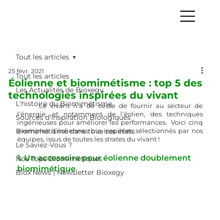
Tout les articles
25 févr. 2021
Tout les articles
Éolienne et biomimétisme : top 5 des
Les Actualités de Bioxegy
technologies inspirées du vivant
L'histoire du Biomimétisme
	Le vivant n’a de cesse de fournir au secteur de 
l’énergie, et notamment de l’éolien, des techniques 
Sources d’Inspiration Biologiques
ingénieuses pour améliorer les performances.  Voici cinq 
Biomimétisme dans tous ses états
exemples d’éoliennes bio-inspirées sélectionnés par nos 
équipes, issus de toutes les strates du vivant !
Le Saviez-Vous ?
1. Un accessoire pour éolienne doublement 
Nos Tops Biomimétiques
biomimétique
Biox'News | Newsletter Bioxegy