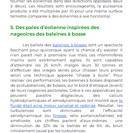
tourner les éoliennes dans des directions opposées deux 
à deux). Les résultats sont encourageants, la puissance 
produite a été multipliée par 10 pour une même surface 
terrestre comparée à des éoliennes à axe horizontal.
5. Des pales d’éolienne inspirées des 
nageoires des baleines à bosse
	Les ballets des 
baleines à bosses
 sont un spectacle 
fascinant pour quiconque ayant la chance d’y assister. Il 
n’en paraît rien à première vue mais ces mammifères 
marins sont extrêmement agiles. Ils sont capables 
d’atteindre les 25 km/h malgré leurs 30 tonnes et 
d’effectuer des virages serrés pour chasser leurs proies 
selon une technique appelée “chasse à bulle”. Pour 
réaliser ces performances, les baleines à bosses disposent 
de protubérances, de bosses, sur le bord d’attaque (avant) 
de leurs nageoires pectorales. Grâce à ces appendices qui 
peuvent paraître disgracieux, des calculs 
hydrodynamiques et aérodynamiques ont montré que 
le 
fluide était ainsi mieux canalisé et redirigé
. Résultat : les 
turbulences sont diminuées et l’efficacité 
aérodynamique (ou 
finesse
, ratio portance/traînée) est 
améliorée. Les chiffres parlent d’eux-mêmes : une 
diminution de 32% de la traînée et de 6% du bruit 
initialement causé par les turbulences.