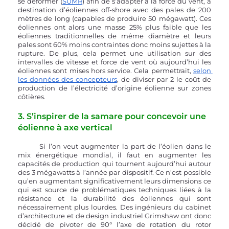
se déformer (
SUMR
) afin de s’adapter à la force du vent, à 
destination d’éoliennes off-shore avec des pales de 200 
mètres de long (capables de produire 50 mégawatt). Ces 
éoliennes ont alors une masse 25% plus faible que les 
éoliennes traditionnelles de même diamètre et leurs 
pales sont 60% moins contraintes donc moins sujettes à la 
rupture. De plus, cela permet une utilisation sur des 
intervalles de vitesse et force de vent où aujourd’hui les 
éoliennes sont mises hors service. Cela permettrait, 
selon 
les données des concepteurs
, de diviser par 2 le coût de 
production de l’électricité d’origine éolienne sur zones 
côtières.
3. S’inspirer de la samare pour concevoir une 
éolienne à axe vertical
	Si l’on veut augmenter la part de l’éolien dans le 
mix énergétique mondial, il faut en augmenter les 
capacités de production qui tournent aujourd’hui autour 
des 3 mégawatts à l’année par dispositif. Ce n’est possible 
qu’en augmentant significativement leurs dimensions ce 
qui est source de problématiques techniques liées à la 
résistance et la durabilité des éoliennes qui sont 
nécessairement plus lourdes. Des ingénieurs du cabinet 
d’architecture et de design industriel Grimshaw ont donc 
décidé de pivoter de 90° l’axe de rotation du rotor 