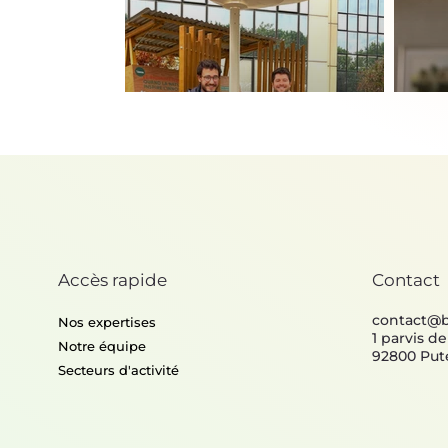
Mobilité, Infrastructures
Conception, fabrication et
Pr
expérimentation de modules
d'arrêt de bus bio-inspirés pour
Ima
l'amélioration du confort
ne
thermique
bi
Accès rapide
Contact
contact@
Nos expertises
1 parvis d
Notre équipe
92800 Put
Secteurs d'activité