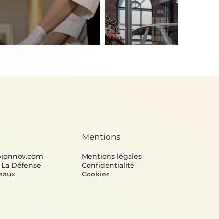
Automobile
opreté
Créer de nouvelles
giner les services de
technologies automobiles
ttoyage du futur grâce au
valorisables auprès des
omimétisme
constructeurs
Mentions
bionnov.com
Mentions légales
e La Défense
Confidentialité
eaux
Cookies