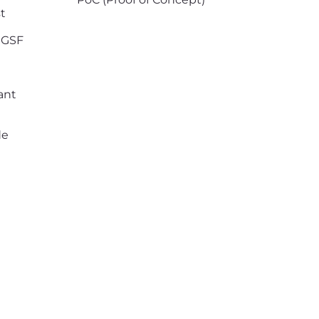
t
a
e GSF
ant
de