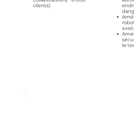
clients)
endro
dang
Amél
robo
exis
Amél
sécu
le te