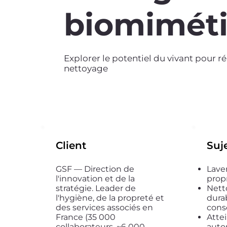
biomimét
Explorer le potentiel du vivant pour r
nettoyage
Client
Suje
GSF — Direction de
Lave
l'innovation et de la
prop
stratégie. Leader de
Nett
l'hygiène, de la propreté et
durab
des services associés en
cons
France (35 000
Atte
collaborateurs, ~6 000
auto