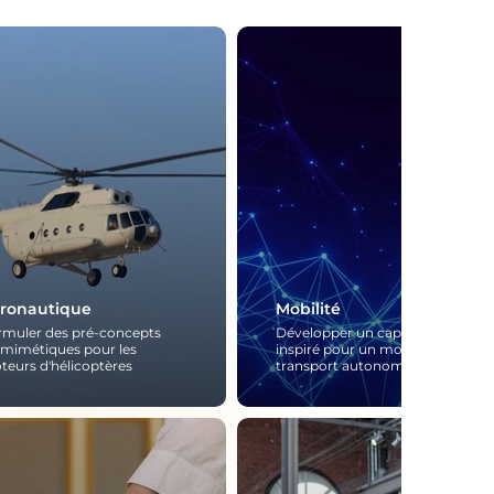
ronautique
Mobilité
rmuler des pré-concepts
Développer un capteur bio-
omimétiques pour les
inspiré pour un mode de
teurs d'hélicoptères
transport autonome