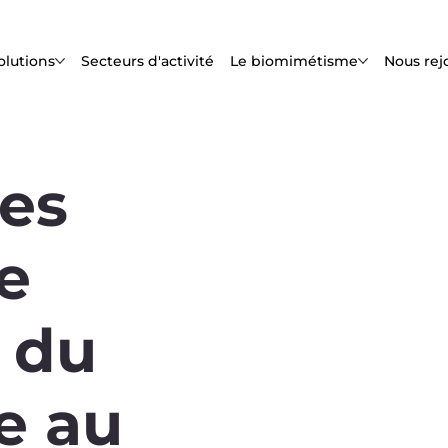
olutions
Secteurs d'activité
Le biomimétisme
Nous rej
les
e
 du
e au