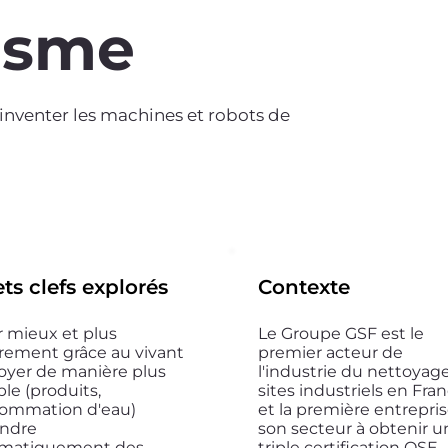
isme
éinventer les machines et robots de
ts clefs explorés
Contexte
r mieux et plus
Le Groupe GSF est le
rement grâce au vivant
premier acteur de
oyer de manière plus
l'industrie du nettoyag
le (produits,
sites industriels en Fra
ommation d'eau)
et la première entrepri
indre
son secteur à obtenir u
matiquement des
triple certification QSE.