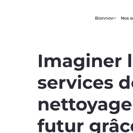
Bionnov
Nos s
Imaginer 
services d
nettoyage
futur grâc