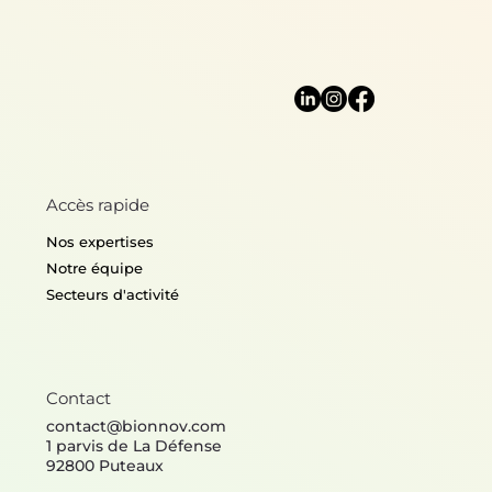
Mobilité, Infrastructures
Conception, fabrication et
Propreté
expérimentation de
modules d'arrêt de bus bio-
Imaginer les services de
inspirés pour l'amélioration
nettoyage du futur grâce 
Accès rapide
du confort thermique
biomimétisme
Nos expertises
Notre équipe
Secteurs d'activité
Contact
contact@bionnov.com
1 parvis de La Défense
92800 Puteaux