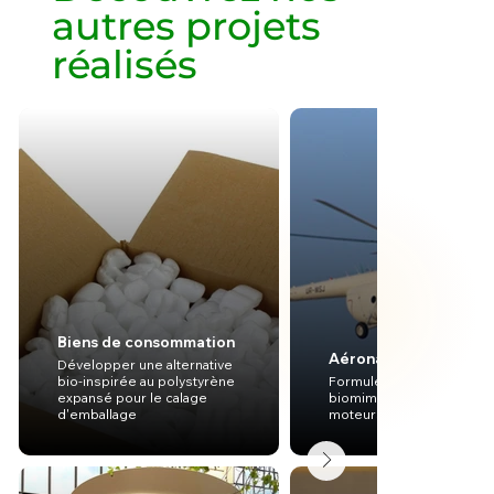
autres projets
réalisés
Biens de consommation
Aéronautique
Développer une alternative
bio-inspirée au polystyrène
Formuler des pré-conce
expansé pour le calage
biomimétiques pour les
d'emballage
moteurs d'hélicoptères