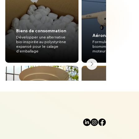
Biens de consommation
Aéronautique
Développer une alternative
bio-inspirée au polystyrène
Formuler des pré-conce
expansé pour le calage
biomimétiques pour les
d'emballage
moteurs d'hélicoptères
Mobilité, Infrastructures
Conception, fabrication et
Propreté
expérimentation de