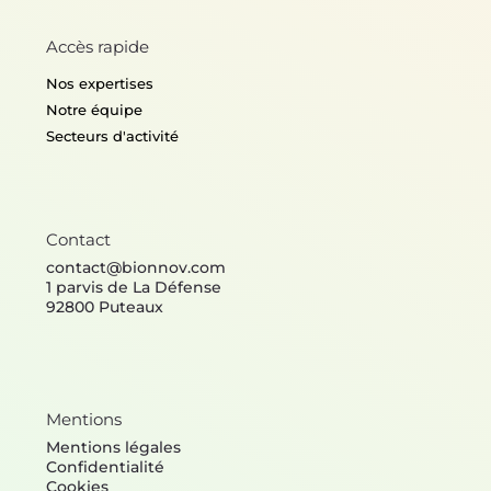
modules d'arrêt de bus bio-
Imaginer les services de
inspirés pour l'amélioration
nettoyage du futur grâce 
Accès rapide
du confort thermique
biomimétisme
Nos expertises
Notre équipe
Secteurs d'activité
Contact
contact@bionnov.com
1 parvis de La Défense
92800 Puteaux
Mentions
Mentions légales
Confidentialité
Cookies