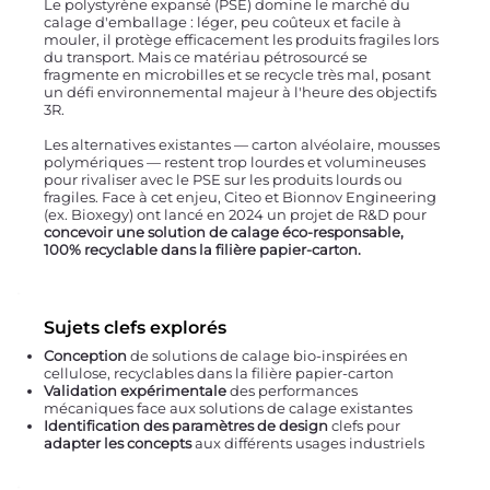
Le polystyrène expansé (PSE) domine le marché du
calage d'emballage : léger, peu coûteux et facile à
mouler, il protège efficacement les produits fragiles lors
du transport. Mais ce matériau pétrosourcé se
fragmente en microbilles et se recycle très mal, posant
un défi environnemental majeur à l'heure des objectifs
3R.
Les alternatives existantes — carton alvéolaire, mousses
polymériques — restent trop lourdes et volumineuses
pour rivaliser avec le PSE sur les produits lourds ou
fragiles. Face à cet enjeu, Citeo et Bionnov Engineering
(ex. Bioxegy) ont lancé en 2024 un projet de R&D pour
concevoir une solution de calage éco-responsable,
100% recyclable dans la filière papier-carton.
Sujets clefs explorés
Conception
de solutions de calage bio-inspirées en
cellulose, recyclables dans la filière papier-carton
Validation expérimentale
des performances
mécaniques face aux solutions de calage existantes
Identification des paramètres de design
clefs pour
adapter les concepts
aux différents usages industriels