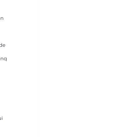
de 
inq 
i 