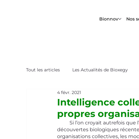
Bionnov
Nos s
Tout les articles
Les Actualités de Bioxegy
4 févr. 2021
Le Saviez-Vous ?
Nos Tops Biomimétique
Intelligence coll
propres organisa
	Si l’on croyait autrefois que l’intelligence était propre à l’Homme, les études et les 
découvertes biologiques récente
organisations collectives, les m