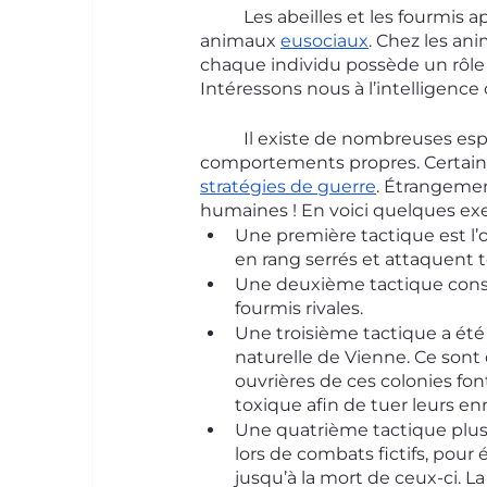
	Les abeilles et les fourmis appartiennent à une catégorie d’animaux bien à part : les 
animaux 
eusociaux
. Chez les an
chaque individu possède un rôle p
Intéressons nous à l’intelligence 
	Il existe de nombreuses espèces de fourmis qui possèdent chacune des 
comportements propres. Certaine
stratégies de guerre
. Étrangemen
humaines ! En voici quelques exe
Une première tactique est l’o
en rang serrés et attaquent t
Une deuxième tactique consis
fourmis rivales. 
Une troisième tactique a ét
naturelle de Vienne. Ce sont 
ouvrières de ces colonies fon
toxique afin de tuer leurs en
Une quatrième tactique plus o
lors de combats fictifs, pour 
jusqu’à la mort de ceux-ci. La c