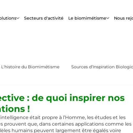
olutions
Secteurs d'activité
Le biomimétisme
Nous rej
L'histoire du Biomimétisme
Sources d’Inspiration Biologi
s
Biox'News | Newsletter Bioxegy
ective : de quoi inspirer nos
tions !
s prouvent que, dans certaines applications comme les 
odèles humains peuvent largement être égalés voire 