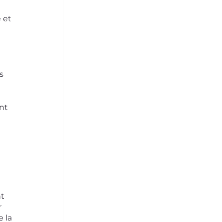
 et 
s 
nt 
t 
 
 la 