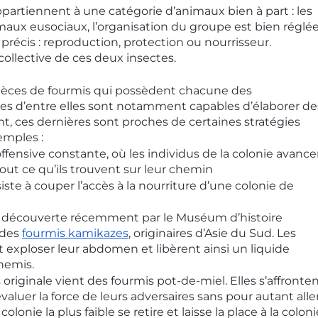
imaux eusociaux, l’organisation du groupe est bien réglée
récis : reproduction, protection ou nourrisseur. 
collective de ces deux insectes. 
s d’entre elles sont notamment capables d’élaborer de
t, ces dernières sont proches de certaines stratégies 
mples : 
ffensive constante, où les individus de la colonie avance
out ce qu’ils trouvent sur leur chemin
te à couper l’accès à la nourriture d’une colonie de 
é découverte récemment par le Muséum d’histoire 
des 
fourmis kamikazes
, originaires d’Asie du Sud. Les 
t exploser leur abdomen et libèrent ainsi un liquide 
nemis. 
riginale vient des fourmis pot-de-miel. Elles s’affronten
évaluer la force de leurs adversaires sans pour autant aller
olonie la plus faible se retire et laisse la place à la colonie