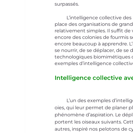
surpassés.
	L’intelligence collective des animaux a déjà fait ses preuves. Elle permet de mettre en 
place des organisations de gran
relativement simples. Il suffit de
encore des colonies de fourmis 
encore beaucoup à apprendre. L’in
se nourrir, de se déplacer, de se 
technologiques biomimétiques on
exemples d’intelligence collective
Intelligence collective av
	L’un des exemples d’intelligence collective les plus connus est la formation en V des 
oies, qui leur permet de planer p
phénomène d’aspiration. Le dépla
portent les oiseaux suivants. Cett
autres, inspiré nos pelotons de cyc