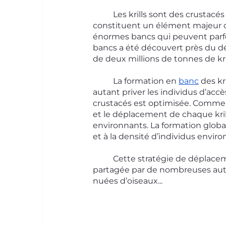
	Les krills sont des crustacés d'eau froide, qui ressemblent à de petites crevettes. Ils 
constituent un élément majeur de 
énormes bancs qui peuvent parfoi
bancs a été découvert près du dét
de deux millions de tonnes de kri
	La formation en 
banc
 des k
autant priver les individus d’accès
crustacés est optimisée. Commen
et le déplacement de chaque kril
environnants. La formation globa
et à la densité d’individus enviro
	Cette stratégie de déplacement en groupe est une forme d’intelligence collective 
partagée par de nombreuses autre
nuées d’oiseaux...