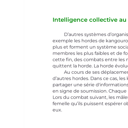
Intelligence collective a
	D’autres systèmes d’organisation collective sont bien plus complexes, comme par 
exemple les hordes de kangouro
plus et forment un système social
membres les plus faibles et de fo
cette fin, des combats entre les 
quittent la horde. La horde évolu
	Au cours de ses déplacements, la horde peut rencontrer des kangourous solitaires ou 
d’autres hordes. Dans ce cas, les
partager une série d'informations.
en signe de soumission. Chaque r
Lors du combat suivant, les mâles
femelle qu’ils puissent espérer ob
eux.  