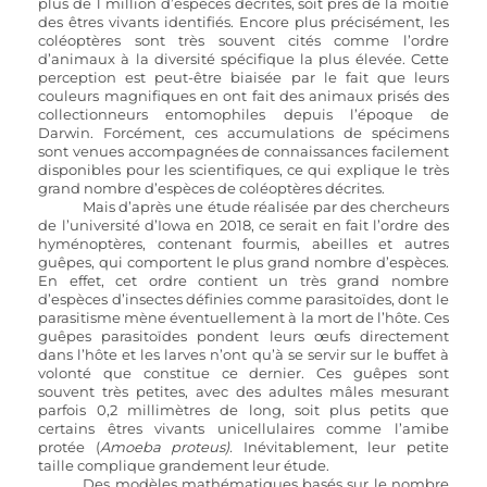
plus de 1 million d’espèces décrites, soit près de la moitié 
des êtres vivants identifiés. Encore plus précisément, les 
coléoptères sont très souvent cités comme l’ordre 
d’animaux à la diversité spécifique la plus élevée. Cette 
perception est peut-être biaisée par le fait que leurs 
couleurs magnifiques en ont fait des animaux prisés des 
collectionneurs entomophiles depuis l’époque de 
Darwin. Forcément, ces accumulations de spécimens 
sont venues accompagnées de connaissances facilement 
disponibles pour les scientifiques, ce qui explique le très 
grand nombre d’espèces de coléoptères décrites.
	Mais d’après une étude réalisée par des chercheurs 
de l’université d’Iowa en 2018, ce serait en fait l’ordre des 
hyménoptères, contenant fourmis, abeilles et autres 
guêpes, qui comportent le plus grand nombre d’espèces. 
En effet, cet ordre contient un très grand nombre 
d’espèces d’insectes définies comme parasitoïdes, dont le 
parasitisme mène éventuellement à la mort de l’hôte. Ces 
guêpes parasitoïdes pondent leurs œufs directement 
dans l’hôte et les larves n’ont qu’à se servir sur le buffet à 
volonté que constitue ce dernier. Ces guêpes sont 
souvent très petites, avec des adultes mâles mesurant 
parfois 0,2 millimètres de long, soit plus petits que 
certains êtres vivants unicellulaires comme l’amibe 
protée (
Amoeba proteus). 
Inévitablement, leur petite 
taille complique grandement leur étude. 
	Des modèles mathématiques basés sur le nombre 