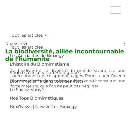
Tout les articles
17 sept. 2021
Tout les articles
La biodiversité, alliée incontournable
Les Actualités de Bioxegy
de l’humanité
L'histoire du Biomimétisme
La biodiversité, la diversité du monde vivant, est une 
Sources d’Inspiration Biologiques
source intarissable d’apprentissages. Pour assurer l’avenir 
Biomimétisme dans tous ses états
de notre planète, et le nôtre, la biodiversité constitue une 
force majeure, que l’on ne peut pas négliger.
Le Saviez-Vous ?
Nos Tops Biomimétiques
Biox'News | Newsletter Bioxegy