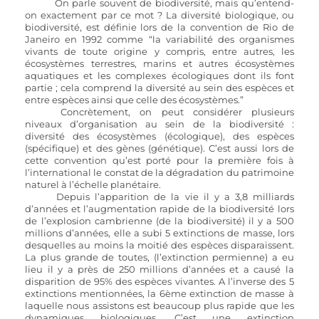
	On parle souvent de biodiversité, mais qu’entend-
on exactement par ce mot ? La diversité biologique, ou 
biodiversité, est définie lors de la convention de Rio de 
Janeiro en 1992 comme “la variabilité des organismes 
vivants de toute origine y compris, entre autres, les 
écosystèmes terrestres, marins et autres écosystèmes 
aquatiques et les complexes écologiques dont ils font 
partie ; cela comprend la diversité au sein des espèces et 
entre espèces ainsi que celle des écosystèmes.”
Concrètement, on peut considérer plusieurs 
niveaux d’organisation au sein de la biodiversité : 
diversité des écosystèmes (écologique), des espèces 
(spécifique) et des gènes (génétique). C’est aussi lors de 
cette convention qu’est porté pour la première fois à 
l’international le constat de la dégradation du patrimoine 
naturel à l’échelle planétaire.
Depuis l’apparition de la vie il y a 3,8 milliards 
d’années et l’augmentation rapide de la biodiversité lors 
de l’explosion cambrienne (de la biodiversité) il y a 500 
millions d’années, elle a subi 5 extinctions de masse, lors 
desquelles au moins la moitié des espèces disparaissent. 
La plus grande de toutes, (l’extinction permienne) a eu 
lieu il y a près de 250 millions d’années et a causé la 
disparition de 95% des espèces vivantes. A l’inverse des 5 
extinctions mentionnées, la 6ème extinction de masse à 
laquelle nous assistons est beaucoup plus rapide que les 
dynamiques biologiques. C’est une extinction 