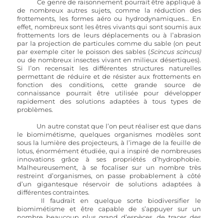
	Ce genre de raisonnement pourrait être appliqué à 
de nombreux autres sujets, comme la réduction des 
frottements, les formes aéro ou hydrodynamiques... En 
effet, nombreux sont les êtres vivants qui sont soumis aux 
frottements lors de leurs déplacements ou à l’abrasion 
par la projection de particules comme du sable (on peut 
par exemple citer le poisson des sables (
Scincus scincus) 
ou de nombreux insectes vivant en milieux désertiques). 
Si l’on recensait les différentes structures naturelles 
permettant de réduire et de résister aux frottements en 
fonction des conditions, cette grande source de 
connaissance pourrait être utilisée pour développer 
rapidement des solutions adaptées à tous types de 
problèmes. 
	Un autre constat que l’on peut réaliser est que dans 
le biomimétisme, quelques organismes modèles sont 
sous la lumière des projecteurs, à l’image de la feuille de 
lotus, énormément étudiée, qui a inspiré de nombreuses 
innovations grâce à ses propriétés d’hydrophobie. 
Malheureusement, à se focaliser sur un nombre très 
restreint d’organismes, on passe probablement à côté 
d’un gigantesque réservoir de solutions adaptées à 
différentes contraintes. 
	Il faudrait en quelque sorte biodiversifier le 
biomimétisme et être capable de s’appuyer sur un 
nombre beaucoup plus grand d’espèces, de tracer des 