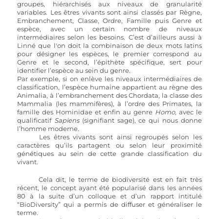
groupes, hiérarchisés aux niveaux de granularité 
variables. Les êtres vivants sont ainsi classés par Règne, 
Embranchement, Classe, Ordre, Famille puis Genre et 
espèce, avec un certain nombre de niveaux 
intermédiaires selon les besoins. C’est d’ailleurs aussi à 
Linné que l'on doit la combinaison de deux mots latins 
pour désigner les espèces, le premier correspond au 
Genre et le second, l’épithète spécifique, sert pour 
identifier l’espèce au sein du genre.
Par exemple, si on enlève les niveaux intermédiaires de 
classification, l’espèce humaine appartient au règne des 
Animalia, à l’embranchement des Chordata, la classe des 
Mammalia (les mammifères), à l’ordre des Primates, la 
famille des Hominidae et enfin au genre 
Homo
, avec le 
qualificatif 
Sapiens 
(signifiant sage), ce qui nous donne 
l’homme moderne. 
	Les êtres vivants sont ainsi regroupés selon les 
caractères qu’ils partagent ou selon leur proximité 
génétiques au sein de cette grande classification du 
vivant. 
Cela dit, le terme de biodiversité est en fait très 
récent, le concept ayant été popularisé dans les années 
80 à la suite d’un colloque et d’un rapport intitulé 
“BioDiversity” qui a permis de diffuser et généraliser le 
terme. 