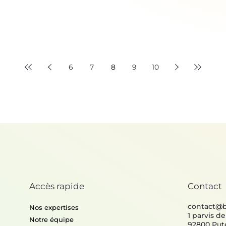
6
7
8
9
10
Accès rapide
Contact
contact@
Nos expertises
1 parvis d
Notre équipe
92800 Put