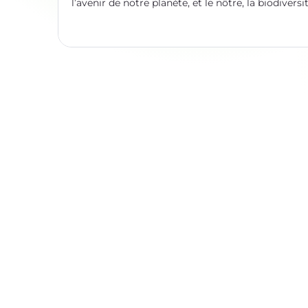
l’avenir de notre planète, et le nôtre, la biodiversi
constitue une force majeure, que l’on ne peut pa
négliger. La ou les biodiversités ? Les naturalistes
s’intéressent depuis des siècles à la biodiversité, l
diversité des êtres vivants avec lesquels nous
partageons la Terre. Des savants de la Grèce anti
cherchaient déjà à comprendre comment foncti
et s’orga