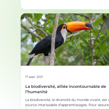
se fait des animaux, en sont aussi ? Longtemps
considérées comme des végétaux, les éponges
constituent un des plus anciens groupes d'anima
⚖️ Bien qu'ils correspondent à la grande majorité
espèces décrites,
17 sept. 2021
La biodiversité, alliée incontournable de
l’humanité
La biodiversité, la diversité du monde vivant, est
source intarissable d’apprentissages. Pour assure