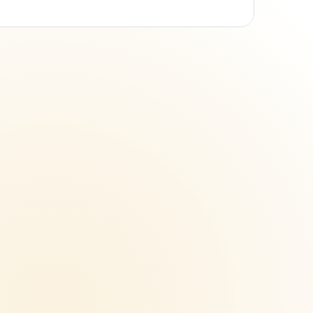
est très importante et passe par de nombreuses
modifications. Une des plus urgente est la réduction
de la quantité de pesticides utilisés pour se
débarrasser des populations de bio agresseurs. 🌍Les
problématiques liées à l’usage de pesticid