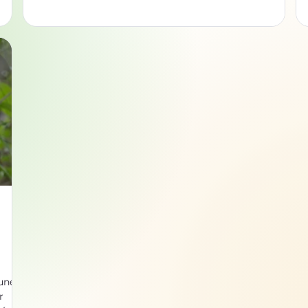
nourriture d’un autre. Cela peut nous inspirer pour
transformer nos modes de production vers une
ux !
économie circulaire. Zéro déchet, la base pour la
 des
nature Il est souvent plus facile, du point de vue d’une
entreprise vendant un produit, de ne pas s'inquiéter
du devenir des dé
 une
r