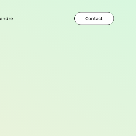
oindre
Contact