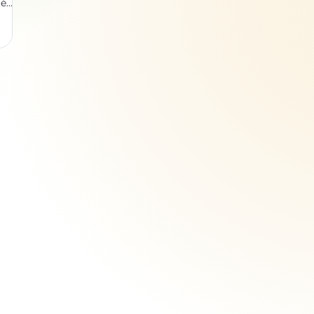
té
s
a
que
onne