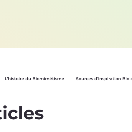
L'histoire du Biomimétisme
Sources d’Inspiration Bio
es
Biox'News | Newsletter Bioxegy
ticles