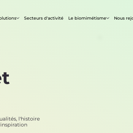
olutions
Secteurs d'activité
Le biomimétisme
Nous rej
et
lités, l'histoire
inspiration