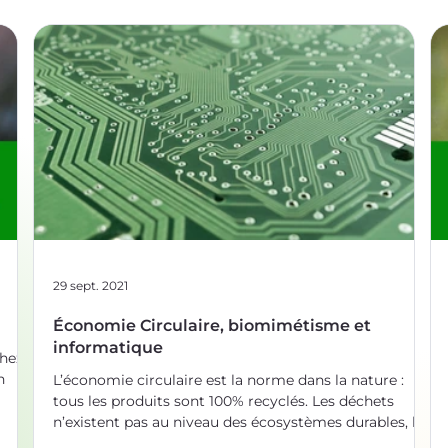
29 sept. 2021
Économie Circulaire, biomimétisme et
informatique
chez
n
L’économie circulaire est la norme dans la nature :
tous les produits sont 100% recyclés. Les déchets
s de
n’existent pas au niveau des écosystèmes durables, les
 qu'on
rejets du métabolisme d’un être vivant sont la