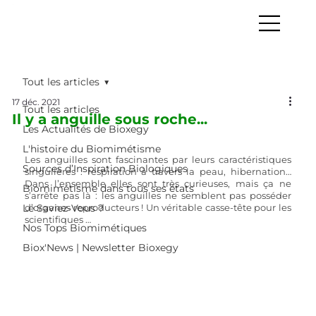
Tout les articles
17 déc. 2021
Tout les articles
Il y a anguille sous roche...
Les Actualités de Bioxegy
L'histoire du Biomimétisme
Les anguilles sont fascinantes par leurs caractéristiques 
Sources d’Inspiration Biologiques
singulières : respiration à travers la peau, hibernation… 
Dans l’ensemble elles sont très curieuses, mais ça ne 
Biomimétisme dans tous ses états
s’arrête pas là : les anguilles ne semblent pas posséder 
Le Saviez-Vous ?
d’organes reproducteurs ! Un véritable casse-tête pour les 
scientifiques …
Nos Tops Biomimétiques
Biox'News | Newsletter Bioxegy