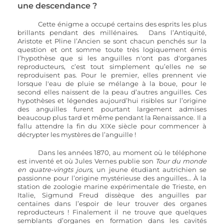
une descendance ?  
	Cette énigme a occupé certains des esprits les plus 
brillants pendant des millénaires.  Dans l’Antiquité, 
Aristote et Pline l’Ancien se sont chacun penchés sur la 
question et ont somme toute très logiquement émis 
l’hypothèse que si les anguilles n'ont pas d'organes 
reproducteurs, c’est tout simplement qu’elles ne se 
reproduisent pas. Pour le premier, elles prennent vie 
lorsque l'eau de pluie se mélange à la boue, pour le 
second elles naissent de la peau d’autres anguilles. Ces 
hypothèses et légendes aujourd’hui risibles sur l’origine 
des anguilles furent pourtant largement admises 
beaucoup plus tard et même pendant la Renaissance. Il a 
fallu attendre la fin du XIXe siècle pour commencer à 
décrypter les mystères de l’anguille ! 
Dans les années 1870, au moment où le téléphone 
est inventé et où Jules Vernes publie son 
Tour du monde 
en quatre-vingts jours
, un jeune étudiant autrichien se 
passionne pour l’origine mystérieuse des anguilles… À la 
station de zoologie marine expérimentale de Trieste, en 
Italie, Sigmund Freud dissèque des anguilles par 
centaines dans l’espoir de leur trouver des organes 
reproducteurs ! Finalement il ne trouve que quelques 
semblants d’organes en formation dans les cavités 