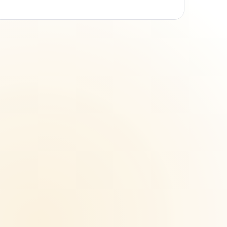
inaltérable... Une opportunité à saisir (avec précaution)
pour le biomimétisme ? L’oursin, un vocabulaire à
connaître sur le bout des doigts ! L’oursin nous paraît
bien connu : c’est une petite boule de piquant sur
laquelle il faut éviter de marcher. C’est pourtant une
classe extrêmeme