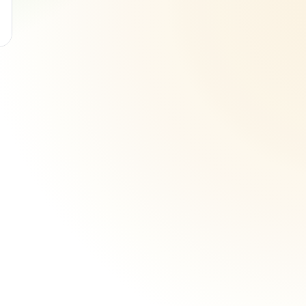
s
ienne
es