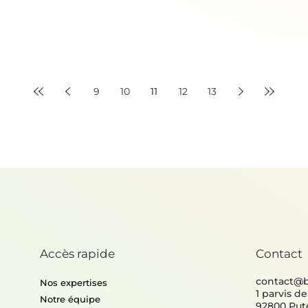
9
10
11
12
13
Accès rapide
Contact
contact@
Nos expertises
1 parvis d
Notre équipe
92800 Put