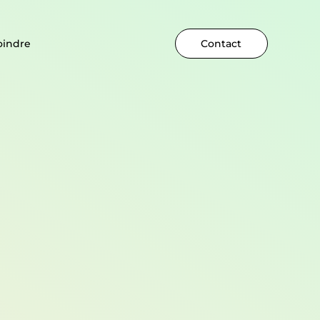
oindre
Contact