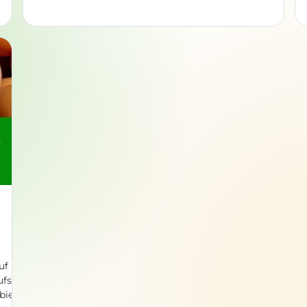
 lui
d’inspiration pour améliorer les constructions
humaines ou bien d’autres technologies ! Les espèces-
s,
ingénieurs, des maîtres d'œuvre de la nature ! Une
nts
espèce-ingénieur, ingénieur-écologique ou
organisme-ingénieur, est une espèce qui modifie
significativement son environnement. Ces
modification
ufs
 bien