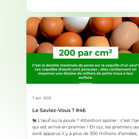
La structure stratifiée air/plumes de son plumage
confère une bonne isolation thermique. En
reproduisant cette structure en couches verticale
des chercheurs anglais ont conçu des murs isola
bio-inspirés réduisant
7 avr. 2021
Le Saviez-Vous ? #46
🐔 L'œuf ou la poule ? Attention spoiler : c’est l'œuf
qui est arrivé en premier ! Eh oui, les premiers œ
sont apparus il y a plus de 300 millions d’années,