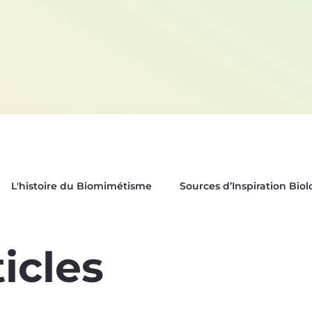
L'histoire du Biomimétisme
Sources d’Inspiration Bio
es
Biox'News | Newsletter Bioxegy
ticles