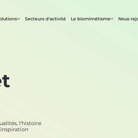
olutions
Secteurs d'activité
Le biomimétisme
Nous rej
et
lités, l'histoire
inspiration