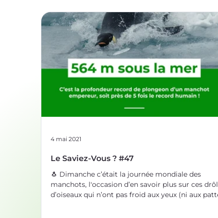
4 mai 2021
Le Saviez-Vous ? #47
🐧 Dimanche c’était la journée mondiale des
manchots, l'occasion d’en savoir plus sur ces drô
d’oiseaux qui n’ont pas froid aux yeux (ni aux patte
🧱Le manchot survit à des températures extrêmes
qui fait de lui un champion de la thermorégulatio