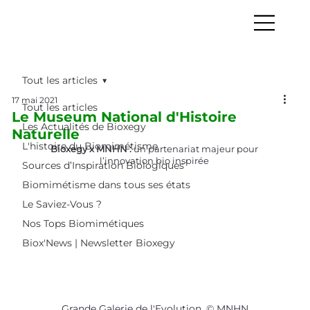
Tout les articles
17 mai 2021
Tout les articles
Le Museum National d'Histoire
Les Actualités de Bioxegy
Naturelle
L'histoire du Biomimétisme
Bioxegy x MNHN :
 un partenariat majeur pour 
l’innovation bio inspirée
Sources d’Inspiration Biologiques
Biomimétisme dans tous ses états
Le Saviez-Vous ?
Nos Tops Biomimétiques
Biox'News | Newsletter Bioxegy
Grande Galerie de l'Evolution. © MNHN