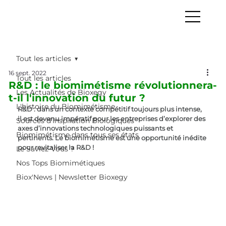
Tout les articles
16 sept. 2022
Tout les articles
R&D : le biomimétisme révolutionnera-
Les Actualités de Bioxegy
t-il l'innovation du futur ?
L'histoire du Biomimétisme
R&D : dans un contexte compétitif toujours plus intense, 
il est devenu impératif pour les entreprises d’explorer des 
Sources d’Inspiration Biologiques
axes d’innovations technologiques puissants et 
Biomimétisme dans tous ses états
pertinents. Le biomimétisme est une opportunité inédite 
pour revitaliser la R&D !
Le Saviez-Vous ?
Nos Tops Biomimétiques
Biox'News | Newsletter Bioxegy