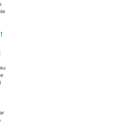
s 
le 
!
 
au 
e 
 
 
ar 
 