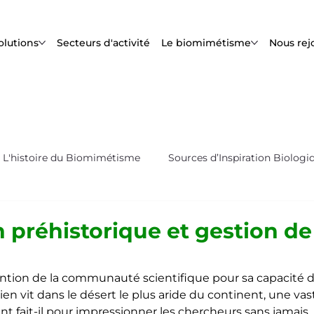
olutions
Secteurs d'activité
Le biomimétisme
Nous rej
L'histoire du Biomimétisme
Sources d’Inspiration Biologi
s
Biox'News | Newsletter Bioxegy
n préhistorique et gestion de
tention de la communauté scientifique pour sa capacité d
lien vit dans le désert le plus aride du continent, une vas
fait-il pour impressionner les chercheurs sans jamais 