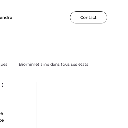
oindre
Contact
ques
Biomimétisme dans tous ses états
e 
te 