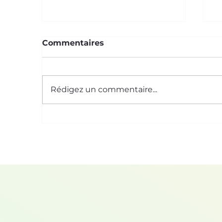
Commentaires
Rédigez un commentaire...
Abeille et bio-inspiration :
M
une architecte de génie !
p