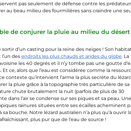
ne servent pas seulement de défense contre les prédateur
er au beau milieu des fourmilières sans craindre une seu
le de conjurer la pluie au milieu du désert 
e sortir d’un casting pour la reine des neiges ! Son habitat
 l’un des 
endroits les plus chauds et arides du globe
. La 
isine les 40 degrés et il n’y tombe pas une goutte d’e
 Et ce, alors que l’eau est considérée comme la ressourc
 ce contexte qu’intervient l’arme la plus secrète du lézard
urer la pluie grâce à la topographie très particulière de sa 
ature chute brutalement la nuit (parfois de plus de 30 
te dans l’air se condense sur ses piques et sa peau. Une
opiques rainures situées entre ses écailles acheminent p
à sa bouche. Notre lézard australien n’a plus qu'à ouvrir la
raîchissant, plus pur que de l’eau de source !