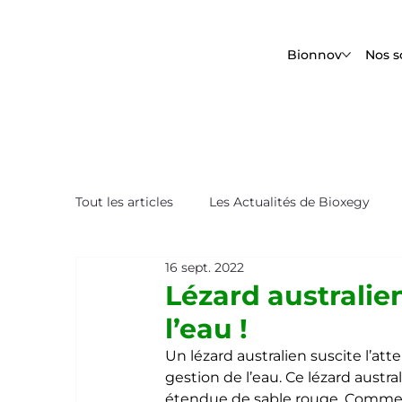
Bionnov
Nos s
Tout les articles
Les Actualités de Bioxegy
16 sept. 2022
Le Saviez-Vous ?
Nos Tops Biomimétique
Lézard australie
l’eau !
Un lézard australien suscite l’at
gestion de l’eau. Ce lézard austra
étendue de sable rouge. Comment 