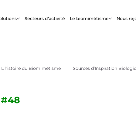
olutions
Secteurs d'activité
Le biomimétisme
Nous rej
L'histoire du Biomimétisme
Sources d’Inspiration Biologi
s
Biox'News | Newsletter Bioxegy
 #48