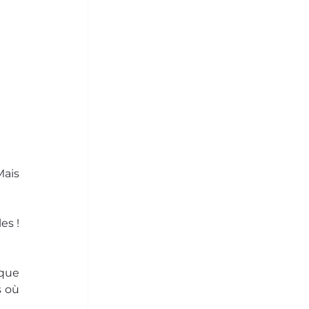
ais 
s ! 
que 
 où 