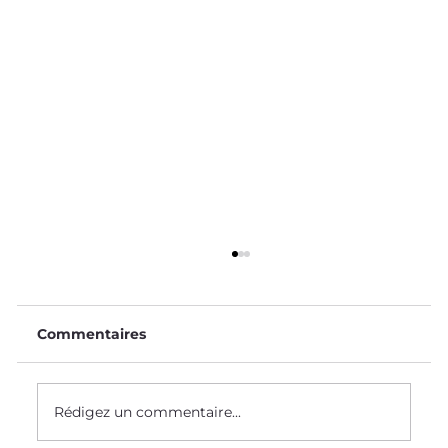
Commentaires
Le Saviez-Vous ? #58
Rédigez un commentaire...