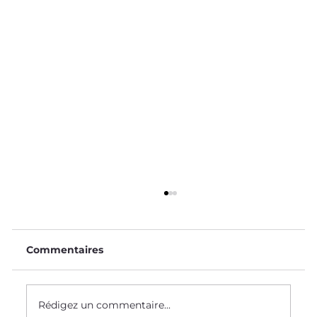
Commentaires
Le Saviez-Vous ? #58
Rédigez un commentaire...