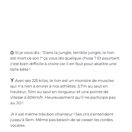
🦁 SI je vous dis : "Dans la jungle, terrible jungle, le lion 
est mort ce soir !" ça vous dis quelque chose ? Et pourtant 
c'est bien difficile à croire car il en faut pour abattre une 
telle bête !
🏋️ Avec ses 225 kilos, le lion est un monstre de muscles 
qui n'a rien à envier à nos athlètes. 3,7m au saut en 
hauteur, 10m au saut en longueur et une pointe de 
vitesse à 60Km/h. Heureusement qu'il ne participe pas 
au JO ! 
🎶 Il est même très bon chanteur ! Ses cris s'entendent 
jusqu'à 5km. Même pas besoin de se casser les cordes 
vocales.