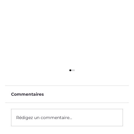
Commentaires
Le Saviez-Vous ? #58
Rédigez un commentaire...