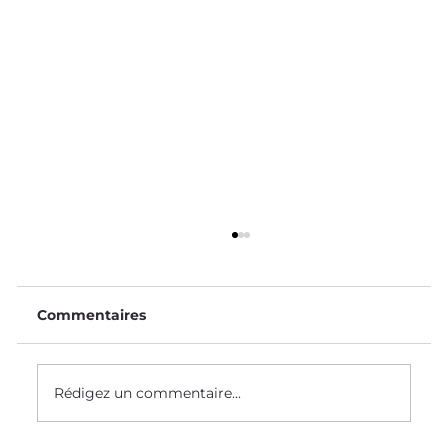
Commentaires
Le Saviez-Vous ? #58
Rédigez un commentaire...