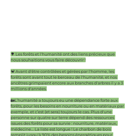
🌳 Les forêts et l'humanité ont des liens précieux que 
nous souhaitions vous faire découvrir !
🐒 Avant d'être contrôlées et gérées par l'homme, les 
forêts sont avant tout le berceau de l'humanité, et nos 
ancêtres grimpaient encore aux branches d'arbres il y a 3 
millions d'années.
🏡L’humanité a toujours eu une dépendance forte aux 
forêts, pour les besoins en nourriture ou en matériaux par 
exemple, et c’est (et sera) toujours le cas. Plus d'une 
personne sur quatre sur terre dépend des ressources 
issues des forêts pour sa survie : nourriture, matériaux, 
médecine... La liste est longue ! Le charbon de bois 
remplit jusqu'à 90% des besoins énergétiques pour 