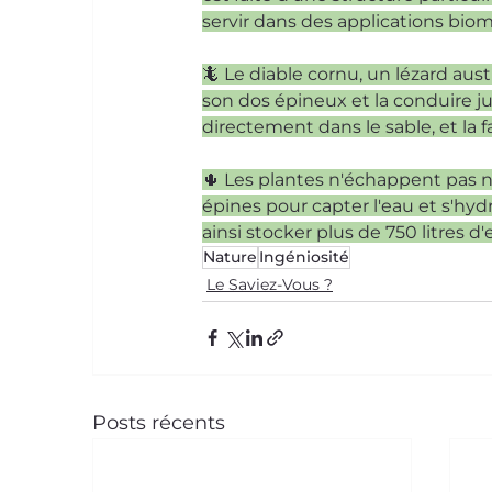
servir dans des applications bio
🦎 Le diable cornu, un lézard aust
son dos épineux et la conduire j
directement dans le sable, et la f
🌵 Les plantes n'échappent pas non
épines pour capter l'eau et s'hyd
ainsi stocker plus de 750 litres d'
Nature
Ingéniosité
Le Saviez-Vous ?
Posts récents