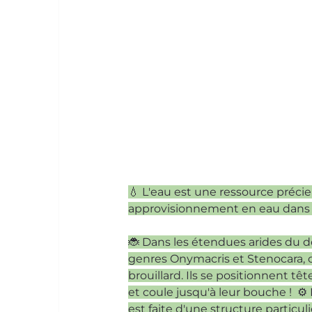
💧 L'eau est une ressource préci
approvisionnement en eau dans d
🐞 Dans les étendues arides du
genres Onymacris et Stenocara, 
brouillard. Ils se positionnent tê
et coule jusqu'à leur bouche !  ⚙
est faite d'une structure particul