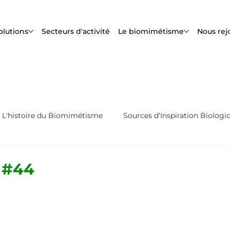
olutions
Secteurs d'activité
Le biomimétisme
Nous rej
L'histoire du Biomimétisme
Sources d’Inspiration Biologi
s
Biox'News | Newsletter Bioxegy
? #44