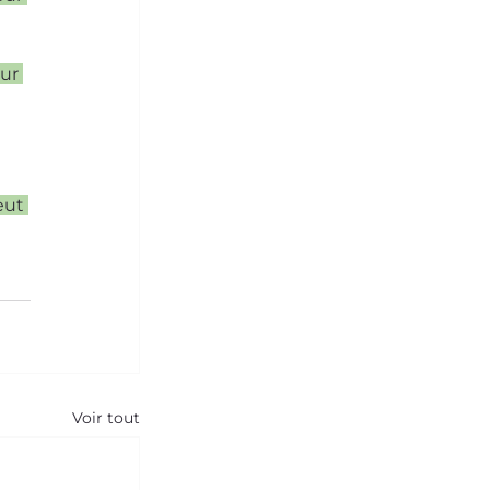
ur 
eut 
Voir tout