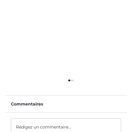
Commentaires
Le Saviez-Vous ? #58
Rédigez un commentaire...