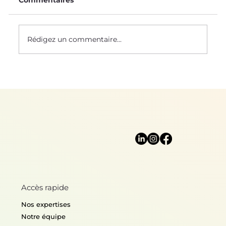
Commentaires
Le Saviez-Vous ? #58
Rédigez un commentaire...
Accès rapide
Nos expertises
Notre équipe