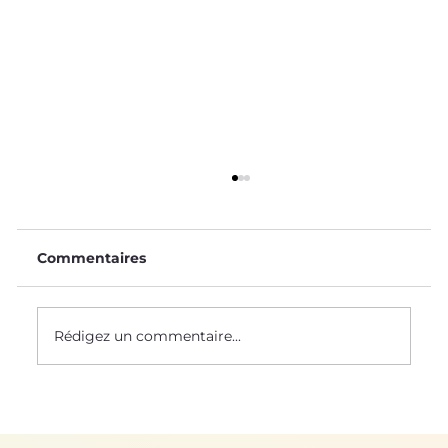
Commentaires
Le Saviez-Vous ? #58
Rédigez un commentaire...