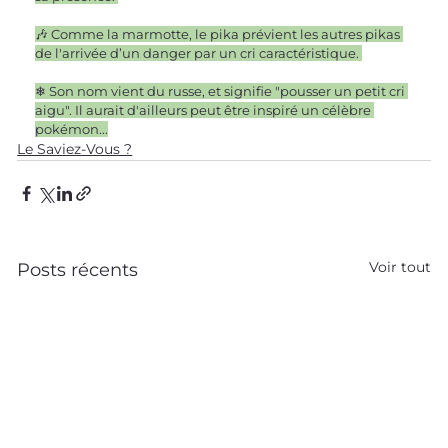
🎶 Comme la marmotte, le pika prévient les autres pikas 
de l'arrivée d’un danger par un cri caractéristique. 
❄ Son nom vient du russe, et signifie "pousser un petit cri 
aigu". Il aurait d'ailleurs peut être inspiré un célèbre 
pokémon...
Le Saviez-Vous ?
Voir tout
Posts récents