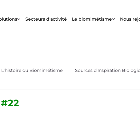
olutions
Secteurs d'activité
Le biomimétisme
Nous rej
L'histoire du Biomimétisme
Sources d’Inspiration Biologi
s
Biox'News | Newsletter Bioxegy
 #22