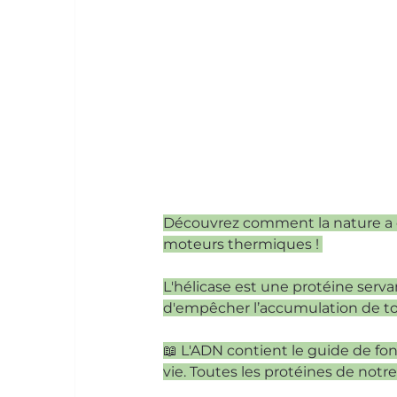
Découvrez comment la nature a cr
moteurs thermiques ! 
L'hélicase est une protéine serv
d'empêcher l’accumulation de tors
📖 L'ADN contient le guide de fon
vie. Toutes les protéines de notre