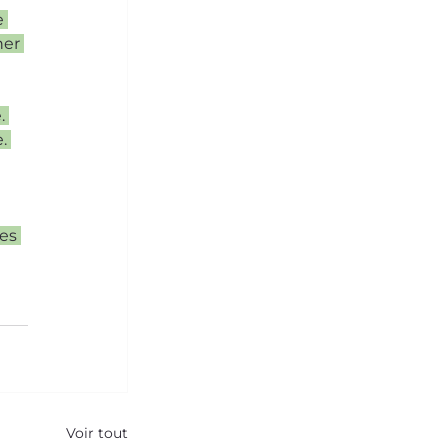
e 
er 
. 
. 
es 
Voir tout