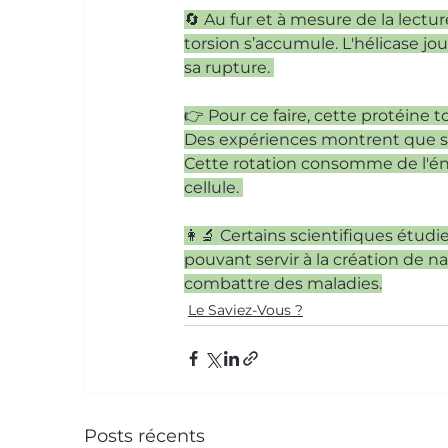
🔄 Au fur et à mesure de la lectur
torsion s’accumule. L'hélicase jo
sa rupture. 
👉 Pour ce faire, cette protéine 
Des expériences montrent que sa 
Cette rotation consomme de l'én
cellule. 
👩‍🔬 Certains scientifiques étu
pouvant servir à la création de n
combattre des maladies.
Le Saviez-Vous ?
Posts récents