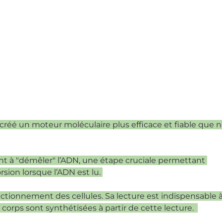
éé un moteur moléculaire plus efficace et fiable que n
ant à "démêler" l’ADN, une étape cruciale permettant 
ion lorsque l’ADN est lu. 
ctionnement des cellules. Sa lecture est indispensable à 
 corps sont synthétisées à partir de cette lecture.  