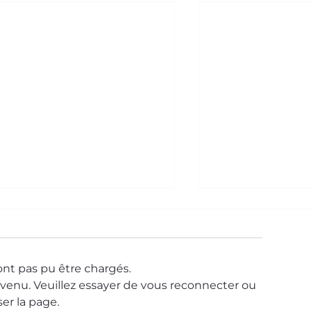
nt pas pu être chargés.
venu. Veuillez essayer de vous reconnecter ou
ser la page.
Le Saviez-Vous
e Saviez-Vous ? #58