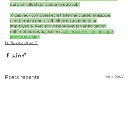
qui a un rôle stabilisateur lors du vol.  
⚔️ Ces yeux composés et le traitement cérébral associé 
transforment donc la libellule en un prédateur 
impitoyable. Avec son vol rapide et son anticipation 
millimétrée des trajectoires, 
cet insecte ne rate presque 
jamais sa cible
 ! 
Le Saviez-Vous ?
Voir tout
Posts récents