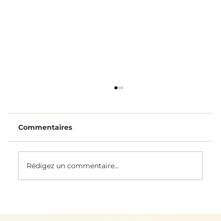
Commentaires
Le Saviez-Vous ? #58
Rédigez un commentaire...