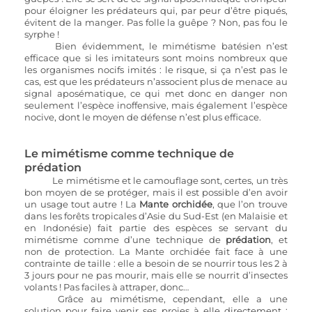
pour éloigner les prédateurs qui, par peur d’être piqués, 
évitent de la manger. Pas folle la guêpe ? Non, pas fou le 
syrphe !
Bien évidemment, le mimétisme batésien n’est 
efficace que si les imitateurs sont moins nombreux que 
les organismes nocifs imités : le risque, si ça n’est pas le 
cas, est que les prédateurs n’associent plus de menace au 
signal aposématique, ce qui met donc en danger non 
seulement l’espèce inoffensive, mais également l’espèce 
nocive, dont le moyen de défense n’est plus efficace.
Le mimétisme comme technique de 
prédation
Le mimétisme et le camouflage sont, certes, un très 
bon moyen de se protéger, mais il est possible d’en avoir 
un usage tout autre ! La 
Mante orchidée
, que l’on trouve 
dans les forêts tropicales d’Asie du Sud-Est (en Malaisie et 
en Indonésie) fait partie des espèces se servant du 
mimétisme comme d’une technique de 
prédation
, et 
non de protection. La Mante orchidée fait face à une 
contrainte de taille : elle a besoin de se nourrir tous les 2 à 
3 jours pour ne pas mourir, mais elle se nourrit d’insectes 
volants ! Pas faciles à attraper, donc… 
Grâce au mimétisme, cependant, elle a une 
solution pour faire venir ses proies à elle directement : 