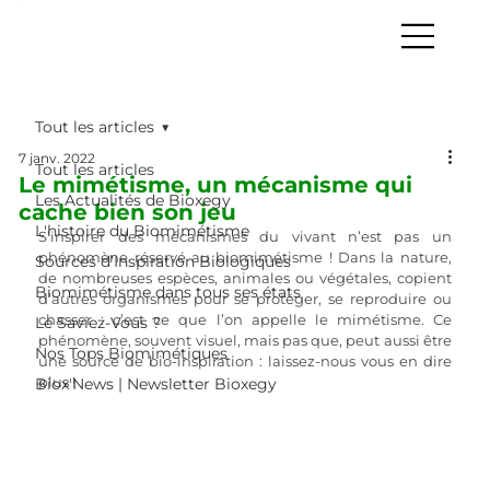
Tout les articles
7 janv. 2022
Tout les articles
Le mimétisme, un mécanisme qui
Les Actualités de Bioxegy
cache bien son jeu
L'histoire du Biomimétisme
S’inspirer des mécanismes du vivant n’est pas un 
phénomène réservé au biomimétisme ! Dans la nature, 
Sources d’Inspiration Biologiques
de nombreuses espèces, animales ou végétales, copient 
Biomimétisme dans tous ses états
d’autres organismes pour se protéger, se reproduire ou 
chasser : c’est ce que l’on appelle le mimétisme. Ce 
Le Saviez-Vous ?
phénomène, souvent visuel, mais pas que, peut aussi être 
Nos Tops Biomimétiques
une source de bio-inspiration : laissez-nous vous en dire 
plus !
Biox'News | Newsletter Bioxegy