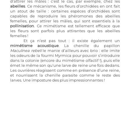
d’attirer les mâles : c’est le cas, par exemple, chez les 
abeilles
. Ce mécanisme, les fleurs d’orchidées en ont fait 
un atout de taille : certaines espèces d’orchidées sont 
capables de reproduire les phéromones des abeilles 
femelles, pour attirer les mâles, qui sont essentiels à la 
pollinisation
. Ce mimétisme est tellement efficace que 
les fleurs sont parfois plus attirantes que les abeilles 
femelles !
Et ça n’est pas tout : il existe également un 
mimétisme acoustique
. La chenille du papillon 
Maculinea rebeli
 le manie d’ailleurs avec brio : elle imite 
les odeurs de la fourmi Myrmica pour pouvoir s’introduire 
dans la colonie (encore du mimétisme olfactif !), puis elle 
émet le même son qu'une larve de reine une fois dedans. 
Les ouvrières réagissent comme en présence d’une reine, 
et nourrissent la chenille parasite comme le reste des 
larves. Une imposture des plus impressionnantes !