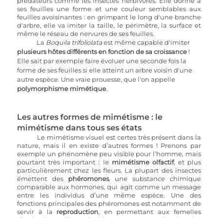
prédateurs comme les insectes herbivores. Elle donne à 
ses feuilles une forme et une couleur semblables aux 
feuilles avoisinantes : en grimpant le long d'une branche 
d'arbre, elle va imiter la taille, le périmètre, la surface et 
même le réseau de nervures de ses feuilles. 
La 
Boquila trifoliolata
 est même capable d'imiter 
plusieurs hôtes différents en fonction de sa croissance
 ! 
Elle sait par exemple faire évoluer une seconde fois la 
forme de ses feuilles si elle atteint un arbre voisin d'une 
autre espèce. Une vraie prouesse, que l'on appelle 
polymorphisme mimétique
.
Les autres formes de mimétisme : le 
mimétisme dans tous ses états
Le mimétisme visuel est certes très présent dans la 
nature, mais il en existe d’autres formes ! Prenons par 
exemple un phénomène peu visible pour l’homme, mais 
pourtant très important : le 
mimétisme olfactif
, et plus 
particulièrement chez les fleurs. La plupart des insectes 
émettent des 
phéromones
, une substance chimique 
comparable aux hormones, qui agit comme un message 
entre les individus d’une même espèce. Une des 
fonctions principales des phéromones est notamment de 
servir à la 
reproduction
, en permettant aux femelles 