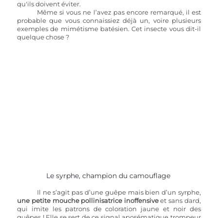
qu'ils doivent éviter.
Même si vous ne l’avez pas encore remarqué, il est 
probable que vous connaissiez déjà un, voire plusieurs 
exemples de mimétisme batésien. Cet insecte vous dit-il 
quelque chose ?
Le syrphe, champion du camouflage 
Il ne s’agit pas d’une guêpe mais bien d’un syrphe,
une petite mouche pollinisatrice inoffensive
 et sans dard, 
qui imite les patrons de coloration jaune et noir des 
guêpes ! Elle se sert de ce signal aposématique trompeur 