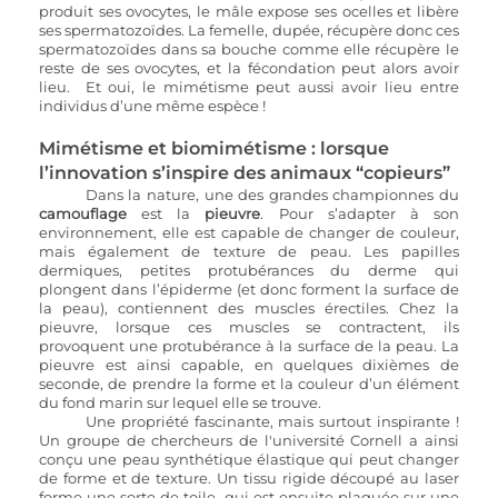
produit ses ovocytes, le mâle expose ses ocelles et libère 
ses spermatozoïdes. La femelle, dupée, récupère donc ces 
spermatozoïdes dans sa bouche comme elle récupère le 
reste de ses ovocytes, et la fécondation peut alors avoir 
lieu.  Et oui, le mimétisme peut aussi avoir lieu entre 
individus d’une même espèce !
Mimétisme et biomimétisme : lorsque 
l’innovation s’inspire des animaux “copieurs”
Dans la nature, une des grandes championnes du 
camouflage 
est la 
pieuvre
. Pour s’adapter à son 
environnement, elle est capable de changer de couleur, 
mais également de texture de peau. Les papilles 
dermiques, petites protubérances du derme qui 
plongent dans l’épiderme (et donc forment la surface de 
la peau), contiennent des muscles érectiles. Chez la 
pieuvre, lorsque ces muscles se contractent, ils 
provoquent une protubérance à la surface de la peau. La 
pieuvre est ainsi capable, en quelques dixièmes de 
seconde, de prendre la forme et la couleur d’un élément 
du fond marin sur lequel elle se trouve.
Une propriété fascinante, mais surtout inspirante ! 
Un groupe de chercheurs de l'université Cornell a ainsi 
conçu une peau synthétique élastique qui peut changer 
de forme et de texture. Un tissu rigide découpé au laser 
forme une sorte de toile, qui est ensuite plaquée sur une 