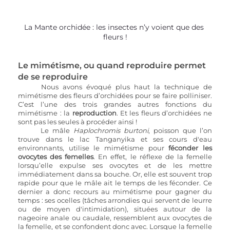
La Mante orchidée : les insectes n’y voient que des 
fleurs !
Le mimétisme, ou quand reproduire permet 
de se reproduire
Nous avons évoqué plus haut la technique de 
mimétisme des fleurs d’orchidées pour se faire polliniser. 
C’est l’une des trois grandes autres fonctions du 
mimétisme : la 
reproduction
. Et les fleurs d’orchidées ne 
sont pas les seules à procéder ainsi !
Le mâle 
Haplochromis burtoni
, poisson que l’on 
trouve dans le lac Tanganyika et ses cours d'eau 
environnants, utilise le mimétisme pour 
féconder les 
ovocytes des femelles
. En effet, le réflexe de la femelle 
lorsqu’elle expulse ses ovocytes et de les mettre 
immédiatement dans sa bouche. Or, elle est souvent trop 
rapide pour que le mâle ait le temps de les féconder. Ce 
dernier a donc recours au mimétisme pour gagner du 
temps : ses ocelles (tâches arrondies qui servent de leurre 
ou de moyen d'intimidation), situées autour de la 
nageoire anale ou caudale, ressemblent aux ovocytes de 
la femelle, et se confondent donc avec. Lorsque la femelle 