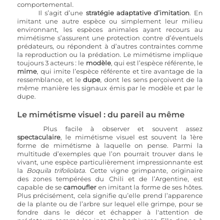
comportemental.
Il s’agit d’une 
stratégie adaptative d’imitation
. En 
imitant une autre espèce ou simplement leur milieu 
environnant, les espèces animales ayant recours au 
mimétisme s’assurent une protection contre d’éventuels 
prédateurs, ou répondent à d’autres contraintes comme 
la reproduction ou la prédation. Le mimétisme implique 
toujours 3 acteurs : le 
modèle
, qui est l’espèce référente, le 
mime
, qui imite l’espèce référente et tire avantage de la 
ressemblance, et le 
dupe
, dont les sens perçoivent de la 
même manière les signaux émis par le modèle et par le 
dupe.
Le mimétisme visuel : du pareil au même
Plus facile à observer et souvent assez 
spectaculaire
, le mimétisme visuel est souvent la 1ère 
forme de mimétisme à laquelle on pense. Parmi la 
multitude d’exemples que l’on pourrait trouver dans le 
vivant, une espèce particulièrement impressionnante est 
la 
Boquila trifoliolata
. Cette vigne grimpante, originaire 
des zones tempérées du Chili et de l’Argentine, est 
capable de se 
camoufler 
en imitant la forme de ses hôtes. 
Plus précisément, cela signifie qu’elle prend l’apparence 
de la plante ou de l’arbre sur lequel elle grimpe, pour se 
fondre dans le décor et échapper à l'attention de 