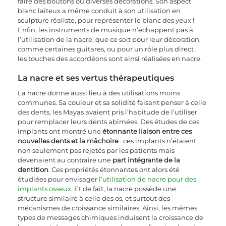
faire des boutons ou diverses décorations. Son aspect 
blanc laiteux a même conduit à son utilisation en 
sculpture réaliste, pour représenter le blanc des yeux ! 
Enfin, les instruments de musique n’échappent pas à 
l’utilisation de la nacre, que ce soit pour leur décoration, 
comme certaines guitares, ou pour un rôle plus direct : 
les touches des accordéons sont ainsi réalisées en nacre.
La nacre et ses vertus thérapeutiques
La nacre donne aussi lieu à des utilisations moins 
communes. Sa couleur et sa solidité faisant penser à celle 
des dents, les Mayas avaient pris l’habitude de l’utiliser 
pour remplacer leurs dents abîmées. Des études de ces 
implants ont montré une 
étonnante liaison entre ces 
nouvelles dents et la mâchoire
 : ces implants n’étaient 
non seulement pas rejetés par les patients mais 
devenaient au contraire une 
part intégrante de la 
dentition
. Ces propriétés étonnantes ont alors été 
étudiées pour envisager 
l’utilisation de nacre pour des 
implants osseux
. Et de fait, la nacre possède une 
structure similaire à celle des os, et surtout des 
mécanismes de croissance similaires. Ainsi, les mêmes 
types de messages chimiques induisent la croissance de 