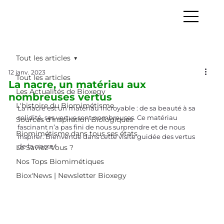
Tout les articles
12 janv. 2023
Tout les articles
La nacre, un matériau aux
Les Actualités de Bioxegy
nombreuses vertus
L'histoire du Biomimétisme
La nacre est un matériau incroyable : de sa beauté à sa 
solidité, ses vertus sont nombreuses. Ce matériau 
Sources d’Inspiration Biologiques
fascinant n’a pas fini de nous surprendre et de nous 
Biomimétisme dans tous ses états
inspirer. Bienvenue dans cette visite guidée des vertus 
de la nacre !
Le Saviez-Vous ?
Nos Tops Biomimétiques
Biox'News | Newsletter Bioxegy