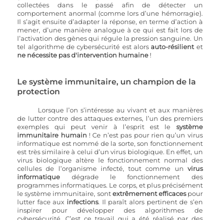
collectées dans le passé afin de détecter un 
comportement anormal (comme lors d’une hémorragie). 
Il s’agit ensuite d’adapter la réponse, en terme d’action à 
mener, d’une manière analogue à ce qui est fait lors de 
l’activation des gènes qui régule la pression sanguine. Un 
tel algorithme de cybersécurité est alors 
auto-résilient
 et 
ne nécessite pas d'intervention humaine
 !
Le système immunitaire, un champion de la 
protection
Lorsque l’on s’intéresse au vivant et aux manières 
de lutter contre des attaques externes, l’un des premiers 
exemples qui peut venir à l’esprit est le
 système 
immunitaire humain
 ! Ce n’est pas pour rien qu’un virus 
informatique est nommé de la sorte, son fonctionnement 
est très similaire à celui d’un virus biologique. En effet, un 
virus biologique altère le fonctionnement normal des 
cellules de l’organisme infecté, tout comme un 
virus 
informatique
 dégrade le fonctionnement des 
programmes informatiques. Le corps, et plus précisément 
le système immunitaire, sont
 extrêmement efficaces
 pour 
lutter face aux
 infections
. Il paraît alors pertinent de s’en 
inspirer pour développer des algorithmes de 
cybersécurité. C’est ce travail qui a été réalisé par des 