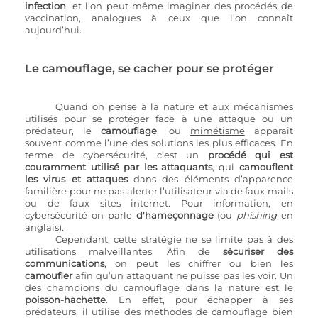
infection
, et l’on peut même imaginer des procédés de 
vaccination, analogues à ceux que l’on connaît 
aujourd’hui.
Le camouflage, se cacher pour se protéger
Quand on pense à la nature et aux mécanismes 
utilisés pour se protéger face à une attaque ou un 
prédateur, le 
camouflage
, ou 
mimétisme
 apparaît 
souvent comme l’une des solutions les plus efficaces. En 
terme de cybersécurité, c’est un 
procédé qui est 
couramment utilisé par les attaquants
, qui 
camouflent 
les virus et attaques
 dans des éléments d’apparence 
familière pour ne pas alerter l’utilisateur via de faux mails 
ou de faux sites internet. Pour information, en 
cybersécurité on parle 
d'hameçonnage
 (ou 
phishing
 en 
anglais).
Cependant, cette stratégie ne se limite pas à des 
utilisations malveillantes. Afin de 
sécuriser des 
communications
, on peut les chiffrer ou bien les
camoufler
 afin qu’un attaquant ne puisse pas les voir. Un 
des champions du camouflage dans la nature est le
poisson-hachette
. En effet, pour échapper à ses 
prédateurs, il utilise des méthodes de camouflage bien 