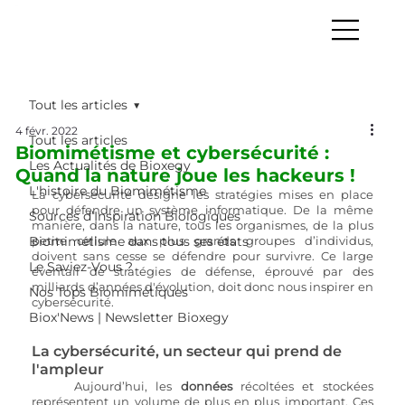
Tout les articles
4 févr. 2022
Tout les articles
Biomimétisme et cybersécurité :
Les Actualités de Bioxegy
Quand la nature joue les hackeurs !
L'histoire du Biomimétisme
La cybersécurité désigne les stratégies mises en place 
pour défendre un système informatique. De la même 
Sources d’Inspiration Biologiques
manière, dans la nature, tous les organismes, de la plus 
Biomimétisme dans tous ses états
petite cellule aux plus grands groupes d’individus, 
doivent sans cesse se défendre pour survivre. Ce large 
Le Saviez-Vous ?
éventail de stratégies de défense, éprouvé par des 
milliards d’années d'évolution, doit donc nous inspirer en 
Nos Tops Biomimétiques
cybersécurité.
Biox'News | Newsletter Bioxegy
La cybersécurité, un secteur qui prend de 
l'ampleur
Aujourd’hui, les 
données 
récoltées et stockées 
représentent un volume de plus en plus important. Ces 