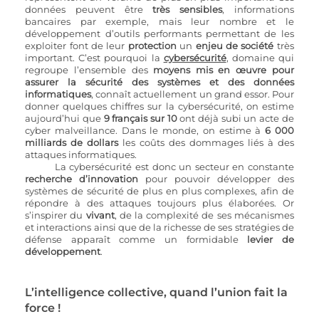
données peuvent être 
très sensibles
, informations 
bancaires par exemple, mais leur nombre et le 
développement d’outils performants permettant de les 
exploiter font de leur 
protection 
un 
enjeu de société
 très 
important. C’est pourquoi la 
cybersécurité
, domaine qui 
regroupe l’ensemble des
 moyens mis en œuvre pour 
assurer la sécurité des systèmes et des données 
informatiques
, connaît actuellement un grand essor. Pour 
donner quelques chiffres sur la cybersécurité, on estime 
aujourd’hui que
 9 français sur 10
 ont déjà subi un acte de 
cyber malveillance. Dans le monde, on estime à
 6 000 
milliards de dollars
 les coûts des dommages liés à des 
attaques informatiques.
La cybersécurité est donc un secteur en constante
recherche d’innovation
 pour pouvoir développer des 
systèmes de sécurité de plus en plus complexes, afin de 
répondre à des attaques toujours plus élaborées. Or 
s’inspirer du 
vivant
, de la complexité de ses mécanismes 
et interactions ainsi que de la richesse de ses stratégies de 
défense apparaît comme un formidable
 levier de 
développement
.
L’intelligence collective, quand l’union fait la 
force !