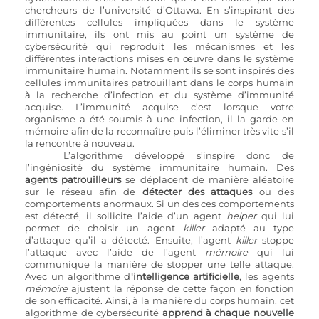
chercheurs de l’université d’Ottawa. En s’inspirant des 
différentes cellules impliquées dans le système 
immunitaire, ils ont mis au point un système de 
cybersécurité qui reproduit les mécanismes et les 
différentes interactions mises en œuvre dans le système 
immunitaire humain. Notamment ils se sont inspirés des 
cellules immunitaires patrouillant dans le corps humain 
à la recherche d’infection et du système d’immunité 
acquise. L’immunité acquise c’est lorsque votre 
organisme a été soumis à une infection, il la garde en 
mémoire afin de la reconnaître puis l’éliminer très vite s’il 
la rencontre à nouveau.
L’algorithme développé s’inspire donc de 
l’ingéniosité du système immunitaire humain. Des 
agents patrouilleurs
 se déplacent de manière aléatoire 
sur le réseau afin de 
détecter des attaques
 ou des 
comportements anormaux. Si un des ces comportements 
est détecté, il sollicite l’aide d’un agent 
helper 
qui lui 
permet de choisir un agent 
killer 
adapté au type 
d’attaque qu’il a détecté. Ensuite, l’agent 
killer 
stoppe 
l’attaque avec l’aide de l’agent 
mémoire
 qui lui 
communique la manière de stopper une telle attaque. 
Avec un algorithme d
'intelligence artificielle
, les agents 
mémoire
 ajustent la réponse de cette façon en fonction 
de son efficacité. Ainsi, à la manière du corps humain, cet 
algorithme de cybersécurité 
apprend à chaque nouvelle 