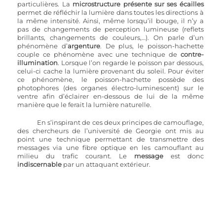
particulières. La 
microstructure présente sur ses écailles
permet de réfléchir la lumière dans toutes les directions à 
la même intensité. Ainsi, même lorsqu’il bouge, il n’y a 
pas de changements de perception lumineuse (reflets 
brillants, changements de couleurs,…). On parle d’un 
phénomène d’
argenture
. De plus, le poisson-hachette 
couple ce phénomène avec une technique de 
contre-
illumination
. Lorsque l’on regarde le poisson par dessous, 
celui-ci cache la lumière provenant du soleil. Pour éviter 
ce phénomène, le poisson-hachette possède des 
photophores (des organes électro-luminescent) sur le 
ventre afin d’éclairer en-dessous de lui de la même 
manière que le ferait la lumière naturelle. 
En s’inspirant de ces deux principes de camouflage, 
des chercheurs de l’université de Georgie ont mis au 
point une technique permettant de transmettre des 
messages via une fibre optique en les camouflant au 
milieu du trafic courant. Le
 message
 est donc 
indiscernable 
par un attaquant extérieur. 