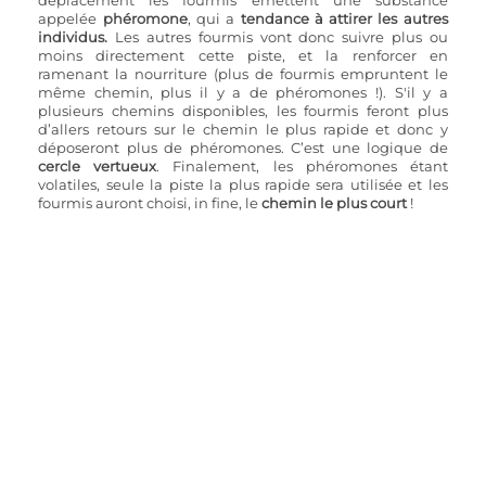
déplacement les fourmis émettent une substance 
appelée 
phéromone
, qui a 
tendance à attirer les autres 
individus.
 Les autres fourmis vont donc suivre plus ou 
moins directement cette piste, et la renforcer en 
ramenant la nourriture (plus de fourmis empruntent le 
même chemin, plus il y a de phéromones !). S'il y a 
plusieurs chemins disponibles, les fourmis feront plus 
d’allers retours sur le chemin le plus rapide et donc y 
déposeront plus de phéromones. C’est une logique de
cercle vertueux
. Finalement, les phéromones étant 
volatiles, seule la piste la plus rapide sera utilisée et les 
fourmis auront choisi, in fine, le 
chemin le plus court
 !