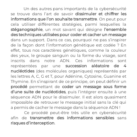
Un des autres pans importants de la cybersécurité 
se trouve dans l’art de savoir 
dissimuler et chiffrer les 
informations que l’on souhaite transmettre
. On peut pour 
cela utiliser différentes stratégies, parmi lesquelles la 
stéganographie
, un mot savant qui désigne 
l’ensemble 
des techniques utilisées pour coder et cacher un message 
dans un support. Dans ce cas, pourquoi ne pas s’inspirer 
de la façon dont l’information génétique est codée ? En 
effet, tous nos caractères génétiques, comme la couleur 
des yeux, le groupe sanguin ou la forme du visage, sont 
inscrits dans notre ADN. Ces informations sont 
représentées par une 
succession aléatoire de 4 
nucléotides
 (des molécules organiques) représentés par 
les lettres A, C, G et T, pour Adénine, Cytosine, Guanine et 
Thymine. En s’inspirant de ce principe, on peut définir un 
procédé 
permettant de 
coder un message sous forme 
d’une suite de nucléotides
, puis l’intégrer ensuite à une 
séquence ADN pour le dissimuler. Il est alors quasiment 
impossible de retrouver le message initial sans la clé qui 
a permis de cacher le message dans la séquence ADN !  
Ce procédé peut-être très utile en cybersécurité 
afin de 
transmettre des informations sensibles
 sans 
risques d’interception
.