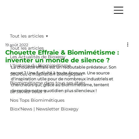
Tout les articles
19 août 2022
Tout les articles
Chouette Effraie & Biomimétisme :
Les Actualités de Bioxegy
inventer un monde de silence ?
L'histoire du Biomimétisme
La chouette effraie est un redoutable prédateur. Son 
secret ? Une furtivité à toute épreuve. Une source 
Sources d’Inspiration Biologiques
d'inspiration utile pour de nombreux industriels et 
Biomimétisme dans tous ses états
chercheurs qui, grâce au biomimétisme, tentent 
de rendre notre quotidien plus silencieux !
Le Saviez-Vous ?
Nos Tops Biomimétiques
Biox'News | Newsletter Bioxegy