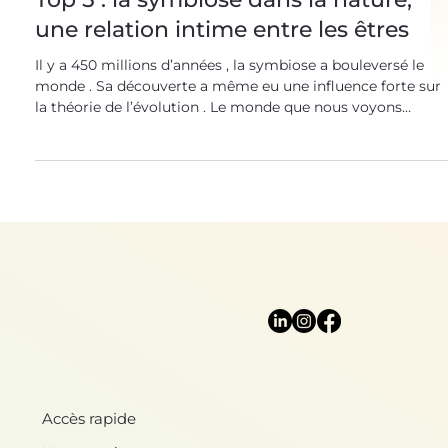
Top 5 : la symbiose dans la nature,
une relation intime entre les êtres
Il y a 450 millions d’années , la symbiose a bouleversé le
monde . Sa découverte a même eu une influence forte sur
la théorie de l’évolution . Le monde que nous voyons
aujourd’hui existe grâce à ce phénomène de symbiose qui
se déroule tous les jours , tout autour de nous dans les
forêts, les mers et même dans notre corps ! La symbiose :
quand la sélection naturelle ne se résume pas à la
compétition La symbiose est un phénomène très
particulier. Il s’agit d’une associ
Accès rapide