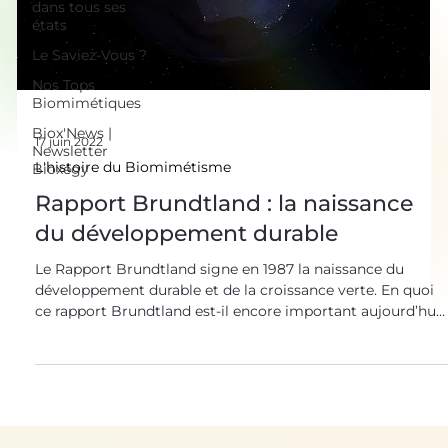
dans tous ses
états
Le Saviez-Vous ?
Nos Tops
Biomimétiques
Biox'News |
17 juin 2022
Newsletter
Bioxegy
L'histoire du Biomimétisme
Rapport Brundtland : la naissance
du développement durable
Le Rapport Brundtland signe en 1987 la naissance du
développement durable et de la croissance verte. En quoi
ce rapport Brundtland est-il encore important aujourd’hui
? Rapport Brundtland : historique, nécessité et mise en
place L’urgence climatique : état des lieux Depuis plus de
50 ans, de nombreux scientifiques, associations et groupes
alertent les gouvernements et la population sur le
changement climatique engendré par l’homme. Depuis le
XVIIIe siècle , l’industrialis