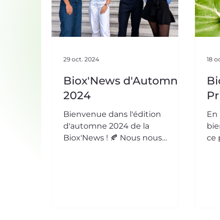
29 oct. 2024
18 o
Biox'News d'Automne
Bi
2024
Pr
Bienvenue dans l'édition
En 
d'automne 2024 de la
bie
Biox'News ! 🍂 Nous nous
ce 
apprêtons à naviguer dans un
pré
monde où l’innovation et la
plut
nature ...