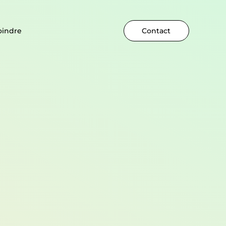
oindre
Contact