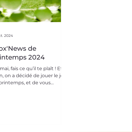
ct. 2024
ox'News de
intemps 2024
mai, fais ce qu’il te plaît ! Et
n, on a décidé de jouer le jeu
printemps, et de vous
senter nos dernières actus -
ôt ...