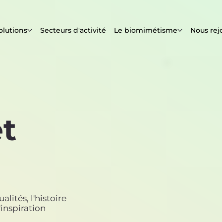
olutions
Secteurs d'activité
Le biomimétisme
Nous rej
et
lités, l'histoire
inspiration