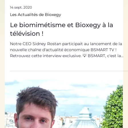
14 sept. 2020
Les Actualités de Bioxegy
Le biomimétisme et Bioxegy à la
télévision !
Notre CEO Sidney Rostan participait au lancement de la
nouvelle chaîne d'actualité économique BSMART TV !
Retrouvez cette interview exclusive. 💡 BSMART, c'est la
chaîne des audacieux, et elle porte bien son nom : c'était
un premier plateau télé pour Sidney, mais surtout un des
premiers formats du type à offrir une belle tribune (10min
!) à ce fabuleux univers qu'est le biomimétisme ! Voici
quelques extraits de mon intervention. 👌🏻🌱 Avec la
journaliste Delphine Sabattier,