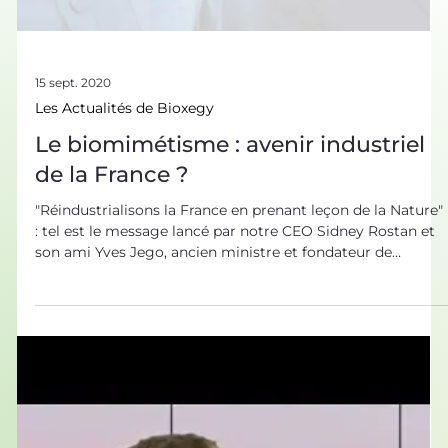
15 sept. 2020
Les Actualités de Bioxegy
Le biomimétisme : avenir industriel
de la France ?
"Réindustrialisons la France en prenant leçon de la Nature"
: tel est le message lancé par notre CEO Sidney Rostan et
son ami Yves Jego, ancien ministre et fondateur de
l'Origine France Garantie dans les colonnes du quotidien
La Croix. >> Découvrir l'interview << Le vrai sel d'une
relance, c'est qu'elle donne l'occasion inédite de faire
preuve d'audace. De parier sur de nouveaux caps. " Nous
avons tenté d'apporter une piste de réponse crédible au
défi énoncé par le Président