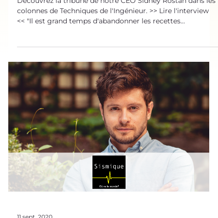
compromis entre progrès et sobriété
Découvrez la tribune de notre CEO Sidney Rostan dans les
colonnes de Techniques de l'Ingénieur. >> Lire l'interview
<< "Il est grand temps d'abandonner les recettes
authropocentrées dépassées. Vraiment. Mon message est
simple : renouons avec notre âme d'enfant. Pour innover
intelligemment, prenons le temps d'admirer et de
décrypter la sophistication du monde vivant qui nous
entoure. Parce que je vous assure, qu'il a tout à nous
apprendre. Peu importe le secteur. Peu importe l