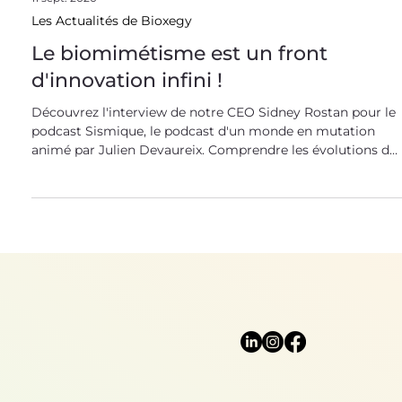
11 sept. 2020
Les Actualités de Bioxegy
Le biomimétisme est un front
d'innovation infini !
Découvrez l'interview de notre CEO Sidney Rostan pour le
podcast Sismique, le podcast d'un monde en mutation
animé par Julien Devaureix. Comprendre les évolutions de
notre monde, décrypter les changements à l'oeuvre : telle
est la vocation du célèbre podcast Sismique. L'idée ?
"Donner la parole à ceux qui pensent la complexité du
monde". Logique, donc, que son hôte Julien ait voulu
consacrer un épisode entier au biomimétisme et aux
opportunités d'innovation et de R&D qu'il