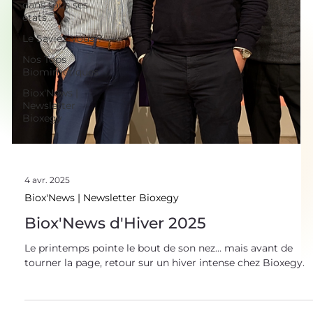
dans tous ses
états
Le Saviez-Vous ?
Nos Tops
Biomimétiques
Biox'News |
Newsletter
Bioxegy
4 avr. 2025
Biox'News | Newsletter Bioxegy
Biox'News d'Hiver 2025
Le printemps pointe le bout de son nez… mais avant de
tourner la page, retour sur un hiver intense chez Bioxegy.