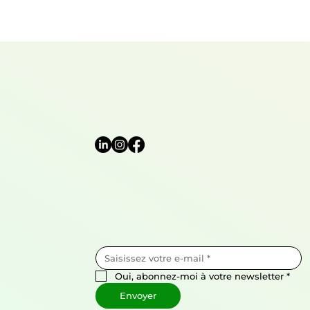
l’impact environnemental du
secteur automobile. A toute
vitesse ! Quand les poissons
rivalisent avec les supercars
Lorsque l’on parle de
biomimétisme,
l’aérodynamisme est bien
souvent l’un des premiers
domaines qui vient à l’esprit. Car
les exem
Oui, abonnez-moi à votre newsletter
*
Envoyer