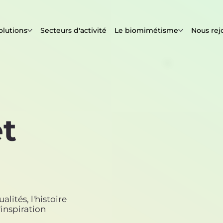
olutions
Secteurs d'activité
Le biomimétisme
Nous rej
et
lités, l'histoire
inspiration