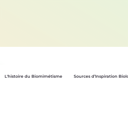
L'histoire du Biomimétisme
Sources d’Inspiration Bio
es
Biox'News | Newsletter Bioxegy