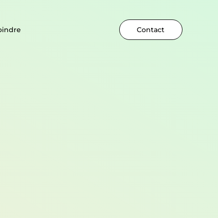
oindre
Contact