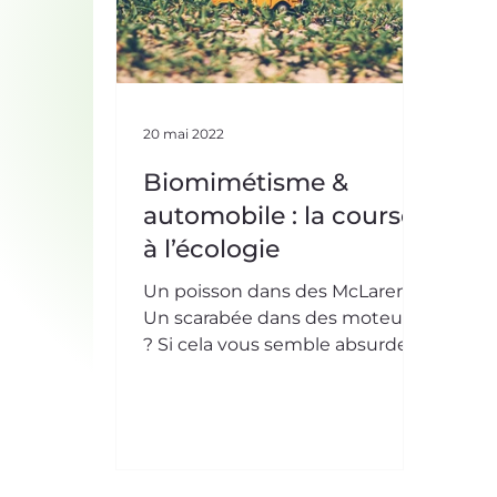
20 mai 2022
Biomimétisme &
automobile : la course
à l’écologie
Un poisson dans des McLaren ?
Un scarabée dans des moteurs
? Si cela vous semble absurde,
l’automobile du futur vous
réserve peut-être quelques
surprises ! Au-delà des
performances, le biomimétisme
pourrait également améliorer