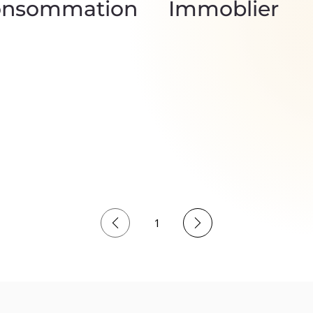
onsommation
Immoblier
1
Page
1