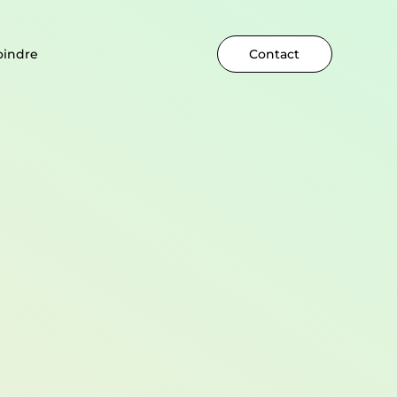
oindre
Contact