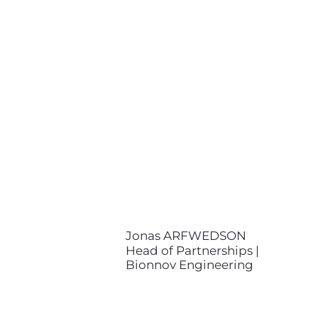
Jonas ARFWEDSON
Head of Partnerships | Bionnov
Engineering
+33 (0)7 69 97 89 86
jonas.arfwedson@bionnov.com
Jonas ARFWEDSON est diplômé
en innovations en biotechnologies
de l’Université Sorbonne Sciences
(UPMC), avec une spécialisation
en innovation du Centre Michel
Serres (HeSam). Il est Directeur
des Partenariats d’Entreprise et
assure le développement
commercial de Bionnov (ex
Bioxegy), notamment à
Jonas ARFWEDSON
l’international.
Head of Partnerships |
Bionnov Engineering
Clément NORODOM