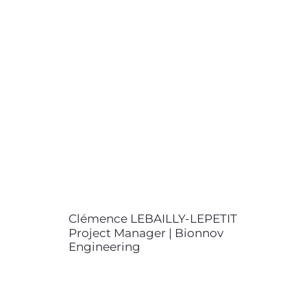
Project Manager | Bionnov
Engineering
contact@bionnov.com
Clémence LEBAILLY-LEPETIT
est ingénieure diplômée de l’ISAE
SUPAERO. Elle est cheffe de
projets et analyste
scientifique spécialisée
en algorithmie, ainsi
qu’en mécanique.
Clémence LEBAILLY-LEPETIT
Project Manager | Bionnov
Engineering
Mathis BOUSSARD