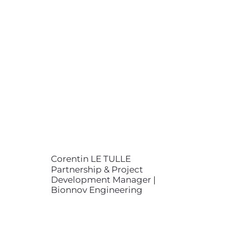
Corentin LE TULLE
Partnership & Project
Development Manager | Bionnov
Engineering
+33 (0)6 56 67 23 41
corentin.le-tulle@bionnov.com
Corentin LE TULLE est diplômé en
biotechnologies de l'ESDES Lyon
Business School. Il établit le lien
entre les partenaires de Bionnov
(ex Bioxegy) et nos ingénieurs.
Corentin LE TULLE
Partnership & Project
Development Manager |
Bionnov Engineering
Clémence LEBAILLY-LEPETIT