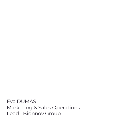
Eva DUMAS
Marketing & Sales Operations
Lead | Bionnov Group
+33 (0)6 66 44 18 80
eva.dumas@bionnov.com
Eva DUMAS est diplômée d'un
double cursus en Génie
Biotechnologique et
Management ainsi qu'en
ingénierie santé à l'Université de
La Rochelle. Elle pilote aujourd'hui
la stratégie marketing et
commerciale, de la définition des
orientations stratégiques et de
l’offre, jusqu’à la mise en œuvre
Eva DUMAS
des actions d’acquisition et
Marketing & Sales Operations
l’accompagnement des équipes
Lead | Bionnov Group
sur le terrain.