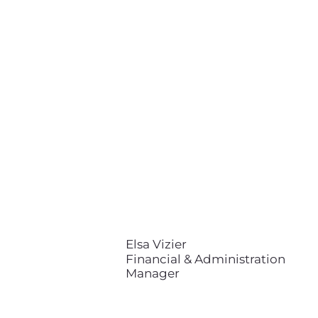
Elsa Vizier
Financial & Administration
Manager
contact@bionnov.com
Elsa VIZIER est ingénieure
diplômée de l’École des Mines de
Paris. Arrivée chez Bioxegy
(devenu Bionnov) en 2020, elle
dirige des projets transversaux,
chargée de missions auprès de la
direction de l’entreprise.
Elsa Vizier
Financial & Administration
Manager