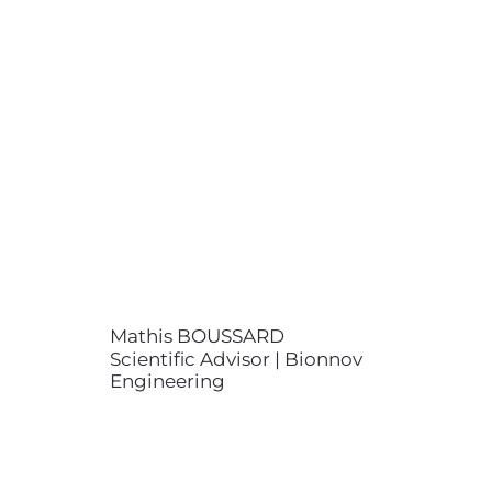
Scientific Advisor | Bionnov
Engineering
contact@bionnov.com
Mathis BOUSSARD est ingénieur
diplômé de l’Institut National des
Sciences appliquées de
Lyon, spécialisé en mécanique. Il
est analyste scientifique expert en
mécanique des solides, en
acoustique et en conception
assistée par ordinateur (CAO).
Mathis BOUSSARD
Scientific Advisor | Bionnov
Engineering
Rémi CARENCOTTE
Head of Product & Technology |