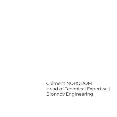
Head of Technical Expertise |
Bionnov Engineering
contact@bionnov.com
Clément NORODOM est ingénieur
diplômé de l’École des Ponts
ParisTech, et de l’École Royale
Polytechnique de Stockholm
(KTH). Il est Directeur de
l'Expertise Tehcnique, chef de
projet et analyste scientifique
spécialisé en mécanique des
fluides, en modélisation et en
simulation numérique.
Clément NORODOM
Head of Technical Expertise |
Bionnov Engineering
Arnaud LEMAIRE