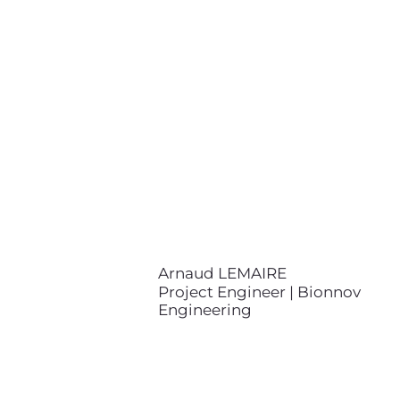
Project Engineer | Bionnov
Engineering
contact@bionnov.com
Arnaud LEMAIRE est ingénieur
diplômé de l'École Centrale de
Lyon et de l'Université Technique
de Vienne. Il est analyste
scientifique expert dans la
physique et sciences des
matériaux.
Arnaud LEMAIRE
Project Engineer | Bionnov
Engineering
Julie LAFAYE
Project Manager & Scientific