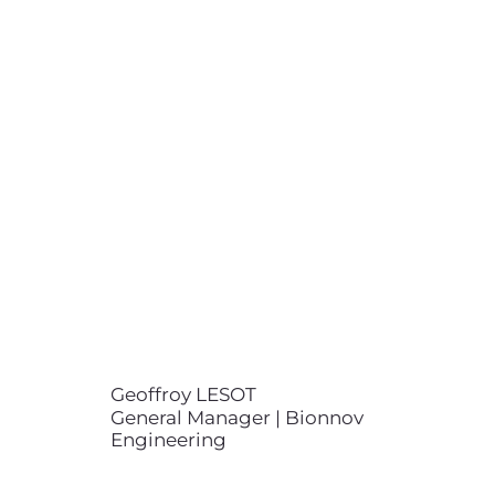
Geoffroy LESOT
General Manager | Bionnov
Engineering
+33 (0)6 56 67 70 99
geoffroy.lesot@bionnov.com
Geoffroy LESOT est ingénieur
diplômé de l’École Nationale
Supérieure des Arts et Métiers.
Après 5 années de gestion de
projets de R&D biomimétique
chez Bionnov, il a pris la Direction
de notre entité Bionnov
Engineering en 2026.
Geoffroy LESOT
General Manager | Bionnov
Engineering