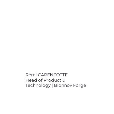
Bionnov Forge
contact@bionnov.com
Rémi CARENCOTTE est ingénieur
diplômé des Mines Paris. Il a été
analyste scientifique expert en
mécanique des fluides et en
simulations CFD pendant 2 ans
chez Bionnov Engineering (ex
Bionnov) avant de devenir Head
of Product & Technology pour
Bionnov Forge. Il est aujourd'hui
responsable du développement
de l'outil Bionnov Forge.
Rémi CARENCOTTE
Head of Product &
Technology | Bionnov Forge