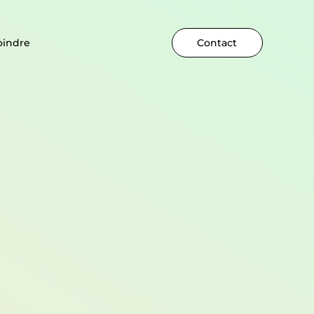
oindre
Contact