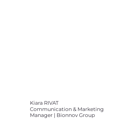
Kiara RIVAT
Communication & Marketing
Manager | Bionnov Group
+33 (0)6 67 67 54 74
kiara.rivat@bionnov.com
Kiara RIVAT a étudié à Kedge
Business School et à l'Università
degli Studi di Parma en
marketing et elle est aujourd'hui
Responsable de la
Communication et du Marketing.
Elle est en charge notamment des
Relations Presse, des réseaux
sociaux, du site internet, ainsi que
de toute la stratégie de branding
Kiara RIVAT
de Bionnov (ex Bioxegy).
Communication & Marketing
Manager | Bionnov Group