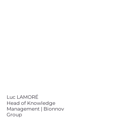
Luc LAMORÉ
Head of Knowledge Management
| Bionnov Group
+33 (0)6 58 78 52 38
luc.lamore@bionnov.com
Luc LAMORÉ est ingénieur
diplômé d’AgroParisTech,
spécialisé en biotechnologies. Il
est à la direction du pôle de
connaissances scientifiques et
biomimétiques de Bionnov Group
et intervient dans les projets
portés par Bionnov (ex Bioxegy)
depuis 2021.
Luc LAMORÉ
Head of Knowledge
Management | Bionnov
Group