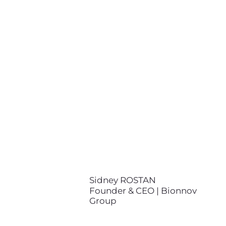
Sidney ROSTAN
Founder & CEO | Bionnov Group
+33 (0)6 15 11 86 61
+49 176 13420126
sidney.rostan@bionnov.com
Sidney ROSTAN est l’un des
experts européens du
biomimétisme. Il fonde Bioxegy
(devenu Bionnov) en 2018, un
bureau d’études et d’ingénierie
pionnier de ce domaine en
France. Avec ses équipes, Sidney
travaille avec les départements
R&D / R&I de grands industriels
européens pour concevoir des
Sidney ROSTAN
technologies concrètes inspirées
Founder & CEO | Bionnov
des prouesses de la nature.
Group