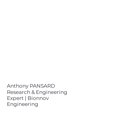
Research & Engineering Expert |
Bionnov Engineering
contact@bionnov.com
Anthony PANSARD est ingénieur
diplômé de CentraleSupélec. Il est
co-responsable du pôle de
connaissances scientifiques,
et référent technique des projets.
Il est spécialisé en Intelligence
Artificielle (IA), en thermique et en
optique.
Anthony PANSARD
Research & Engineering
Expert | Bionnov
Engineering
Cécile JACQUES
Scientific Advisor | Bionnov