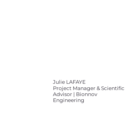
Advisor | Bionnov Engineering
contact@bionnov.com
Julie LAFAYE est Docteure en
physique appliquée aux
neurosciences de l’Université de la
Sorbonne. Elle est analyste
scientifique experte des surfaces
et des matériaux, chimie et
biologie et cheffe de projets pour
Bionnov Engineering.
Julie LAFAYE
Project Manager & Scientific
Advisor | Bionnov
Engineering