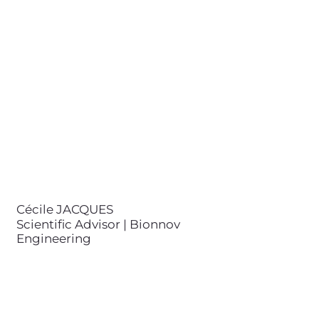
Engineering
contact@bionnov.com
Cécile JACQUES est Docteure en
biophysique et biologie cellulaire
de l'Université Paris Cité et
ingénieure diplômée de l'ESPCI
Paris - PSL. Elle est analyste
scientifique experte de la bio-
physique, des matériaux et de
l'optique.
Cécile JACQUES
Scientific Advisor | Bionnov
Engineering