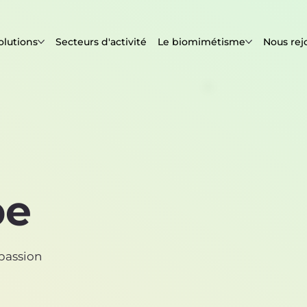
olutions
Secteurs d'activité
Le biomimétisme
Nous rej
pe
passion