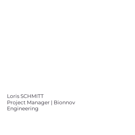
Project Manager | Bionnov
Engineering
contact@bionnov.com
Loris SCHMITT est ingénieur
diplômé des Ponts ParisTech et
de l'Université de Buenos Aires. Il
est chef de projets et analyste
scientifique expert dans la
mécanique.
Loris SCHMITT
Project Manager | Bionnov
Engineering
Anthony PANSARD