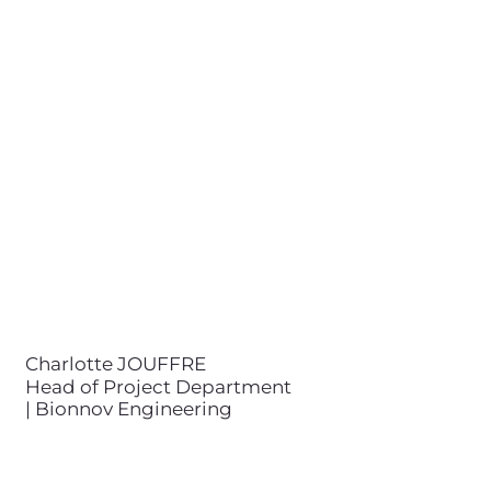
Charlotte JOUFFRE
Head of Project Department |
Bionnov Engineering
contact@bionnov.com
Charlotte JOUFFRE est ingénieure
diplômée de CentraleSupélec et
de l'Université de Melbourne. Elle
est Directrice des Projets chez
Bionnov Engineering, en charge
de diriger et piloter le pôle
Développement de Projets.
Charlotte est experte dans le
génie de l'environnement et le
génie industriel.
Charlotte JOUFFRE
Head of Project Department
| Bionnov Engineering
Loris SCHMITT