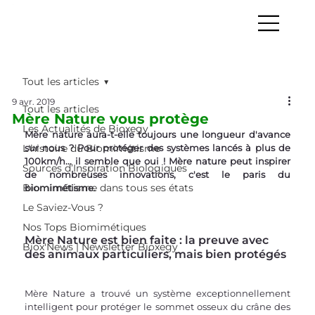
Tout les articles
9 avr. 2019
Tout les articles
Mère Nature vous protège
Les Actualités de Bioxegy
Mère nature aura-t-elle toujours une longueur d'avance 
L'histoire du Biomimétisme
sur nous ? Pour protéger des systèmes lancés à plus de 
100km/h... il semble que oui ! Mère nature peut inspirer 
Sources d’Inspiration Biologiques
de nombreuses innovations, c'est le paris du 
Biomimétisme dans tous ses états
biomimétisme.
Le Saviez-Vous ?
Nos Tops Biomimétiques
Mère Nature est bien faite : la preuve avec 
Biox'News | Newsletter Bioxegy
des animaux particuliers, mais bien protégés
Mère Nature a trouvé un système exceptionnellement 
intelligent pour protéger le sommet osseux du crâne des 