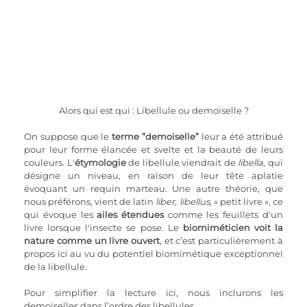
Alors qui est qui : Libellule ou demoiselle ?
On suppose que le 
terme ”demoiselle”
 leur a été attribué 
pour leur forme élancée et svelte et la beauté de leurs 
couleurs. L'
étymologie
 de libellule viendrait de 
libella
, qui 
désigne un niveau, en raison de leur tête aplatie 
évoquant un requin marteau. Une autre théorie, que 
nous préférons, vient de latin 
liber, libellus
, « petit livre », ce 
qui évoque les 
ailes étendues
 comme les feuillets d'un 
livre lorsque l'insecte se pose. Le 
biomiméticien voit la 
nature comme un livre ouvert
, et c’est particulièrement à 
propos ici au vu du potentiel biomimétique exceptionnel 
de la libellule.
Pour simplifier la lecture ici, nous inclurons les 
demoiselles dans l’ordre des libellules.