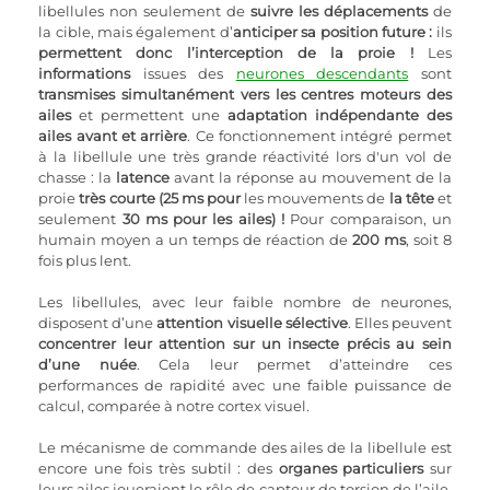
libellules non seulement de 
suivre les déplacements
 de 
la cible, mais également d’
anticiper sa position future :
 ils 
permettent donc l’interception de la proie !
 Les 
informations
 issues des 
neurones descendants
 sont 
transmises simultanément vers les centres moteurs des 
ailes
 et permettent une 
adaptation indépendante des 
ailes avant et arrière
. Ce fonctionnement intégré permet 
à la libellule une très grande réactivité lors d'un vol de 
chasse : la 
latence
 avant la réponse au mouvement de la 
proie 
très courte (25 ms pour
 les mouvements de 
la tête
 et 
seulement 
30 ms pour les ailes) !
 Pour comparaison, un 
humain moyen a un temps de réaction de 
200 ms
, soit 8 
fois plus lent.
Les libellules, avec leur faible nombre de neurones, 
disposent d’une 
attention visuelle sélective
. Elles peuvent 
concentrer leur attention sur un insecte précis au sein 
d’une nuée
. Cela leur permet d’atteindre ces 
performances de rapidité avec une faible puissance de 
calcul, comparée à notre cortex visuel.
Le mécanisme de commande des ailes de la libellule est 
encore une fois très subtil : des 
organes particuliers
 sur 
leurs ailes joueraient le rôle de capteur de torsion de l’aile. 