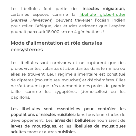
Les libellules font partie des 
insectes migrateurs
, 
certaines espèces comme la 
libellule globe-trotter
(
Pantala Flavescens
) peuvent traverser l’océan indien 
pour relier l’Afrique, des études estiment que l’espèce 
pourrait parcourir 18 000 km en 4 générations  !
Mode d’alimentation et rôle dans les 
écosystèmes
Les libellules sont carnivores et ne capturent que des 
proies vivantes, volantes et abondantes dans le milieu où 
elles se trouvent. Leur régime alimentaire est constitué 
de diptères (moustiques, mouches) et d'éphémères. Elles 
ne s'attaquent que très rarement à des proies de grande 
taille, comme les zygoptères (demoiselles) ou les 
papillons.
Les libellules sont essentielles pour contrôler les 
populations d’insectes nuisibles
 dans tous leurs stades de 
développement.  Les 
larves de libellules
 se nourrissent de 
larves de moustiques
, et les 
libellules de moustiques 
adultes
, taons et autres 
nuisibles.