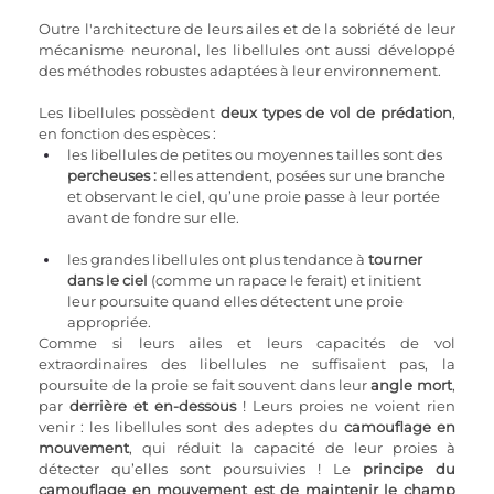
Outre l'architecture de leurs ailes et de la sobriété de leur 
mécanisme neuronal, les libellules ont aussi développé 
des méthodes robustes adaptées à leur environnement.
Les libellules possèdent 
deux types de vol de prédation
, 
en fonction des espèces :
les libellules de petites ou moyennes tailles sont des 
percheuses :
 elles attendent, posées sur une branche 
et observant le ciel, qu’une proie passe à leur portée 
avant de fondre sur elle.
les grandes libellules ont plus tendance à 
tourner 
dans le ciel
 (comme un rapace le ferait) et initient 
leur poursuite quand elles détectent une proie 
appropriée.
Comme si leurs ailes et leurs capacités de vol 
extraordinaires des libellules ne suffisaient pas, la 
poursuite de la proie se fait souvent dans leur 
angle mort
, 
par 
derrière et en-dessous
 ! Leurs proies ne voient rien 
venir : les libellules sont des adeptes du 
camouflage en 
mouvement
, qui réduit la capacité de leur proies à 
détecter qu’elles sont poursuivies ! Le 
principe du 
camouflage en mouvement est de maintenir le champ 