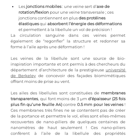
Les 
jonctions mobiles
 : une veine sert d’
axe de 
rotation/flexion
 pour une veine transversale ; ces 
jonctions contiennent en plus 
des protéines 
élastiques
 qui 
absorbent l’énergie des déformations
et permettent à la libellule un vol de précision !
La circulation sanguine dans ces veines permet 
également de “regonfler” la structure et redonner sa 
forme à l’aile après une déformation !
Les veines de la libellule sont une source de bio-
inspiration importante et ont permis à des chercheurs du 
département d’architecture de la prestigieuse 
université 
de Berkeley
 de concevoir des façades biomimétiques 
offrant moins de prise au vent.
Les ailes des libellules sont constituées de 
membranes 
transparentes
, qui font moins de 3 µm 
d’épaisseur (25 fois 
plus fin qu’une feuille A4)
 contre 
0.5 mm pour les veines
 ! 
Ces membranes très fines ne se contentent pas de créer 
de la portance et permettre le vol, elles sont elles-mêmes 
recouvertes de nano-piliers de quelques centaines de 
nanomètres de haut seulement ! Ces nano-piliers 
confèrent à l’aile de la libellule des propriétés 