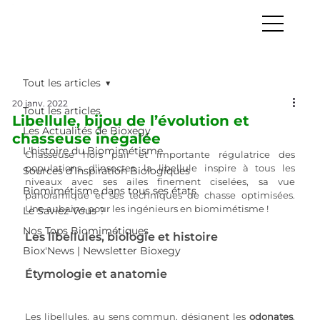
Tout les articles
20 janv. 2022
Tout les articles
Libellule, bijou de l’évolution et
Les Actualités de Bioxegy
chasseuse inégalée
L'histoire du Biomimétisme
Chasseuse hors pair et importante régulatrice des 
populations d’insectes, la libellule inspire à tous les 
Sources d’Inspiration Biologiques
niveaux avec ses ailes finement ciselées, sa vue 
Biomimétisme dans tous ses états
panoramique et ses techniques de chasse optimisées. 
Une aubaine pour les ingénieurs en biomimétisme !
Le Saviez-Vous ?
Nos Tops Biomimétiques
Les libellules, biologie et histoire
Biox'News | Newsletter Bioxegy
Étymologie et anatomie
Les libellules, au sens commun, désignent les 
odonates
, 