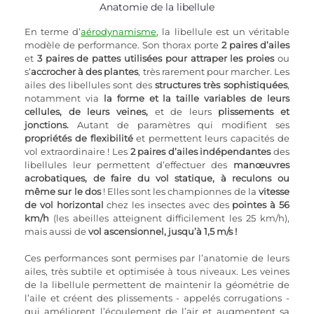
Anatomie de la libellule
En terme d
’
aérodynamisme
, la libellule est un véritable 
modèle de performance. Son thorax porte 
2 paires d’ailes
et 
3 paires de pattes utilisées pour attraper les proies
 ou 
s’
accrocher à des plantes
, très rarement pour marcher. Les 
ailes des libellules sont des 
structures très sophistiquées
, 
notamment via 
la forme et la taille variables de leurs 
cellules, de leurs veines,
 et de leurs 
plissements et 
jonctions.
 Autant de paramètres qui modifient ses 
propriétés de flexibilité
 et permettent leurs capacités de 
vol extraordinaire ! Les 
2 paires d’ailes indépendantes
 des 
libellules leur permettent d’effectuer des 
manœuvres 
acrobatiques, de faire du vol statique, à reculons ou 
même sur le dos
 ! Elles sont les championnes de la 
vitesse 
de vol horizontal
 chez les insectes avec des 
pointes à 56 
km/h
 (les abeilles atteignent difficilement les 25 km/h), 
mais aussi de 
vol ascensionnel, jusqu’à 1,5 m/s !
Ces performances sont permises par l’anatomie de leurs 
ailes, très subtile et optimisée à tous niveaux. Les veines 
de la libellule permettent de maintenir la géométrie de 
l’aile et créent des plissements - appelés corrugations - 
qui améliorent l’écoulement de l’air et augmentent sa 