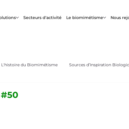
olutions
Secteurs d'activité
Le biomimétisme
Nous rej
L'histoire du Biomimétisme
Sources d’Inspiration Biologi
s
Biox'News | Newsletter Bioxegy
 #50