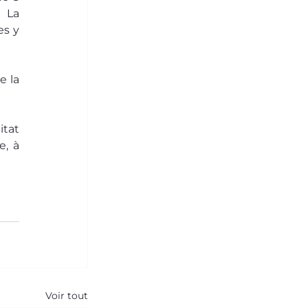
 La 
s y 
 la 
tat 
, à 
Voir tout