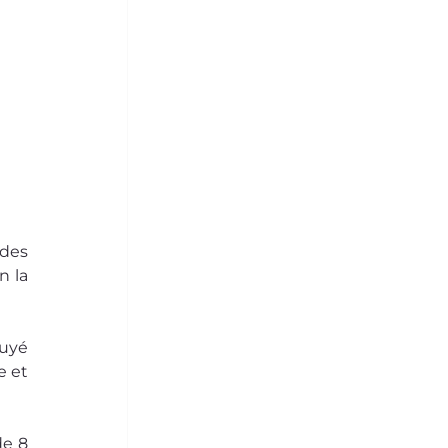
des 
 la 
uyé 
 et 
e 8 