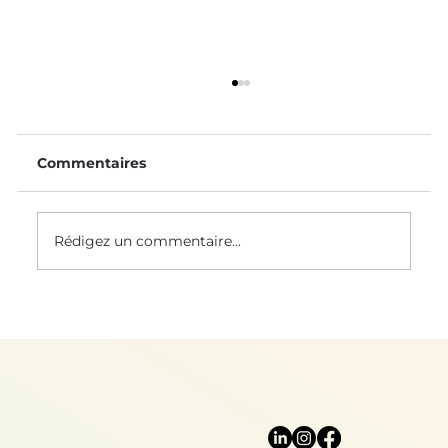
Commentaires
Le Saviez-Vous ? #58
Rédigez un commentaire...